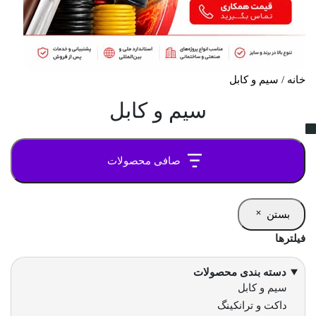
 آباژور
ی
ر
خانه
/ سیم و کابل
 پارکتی
سیم و کابل
و
ال
 بالا آینه
صافی محصولات
و فروشگاهی
ینتی و رگال
بستن
فیلترها
دار
فشان
می
 کارگاهی
دسته بندی محصولات
دسته
سیم و کابل
رت و ضد انفجار
داکت و ترانکینگ
ها