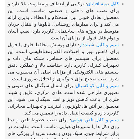
کابل نیمه افشان
: ترکیبی از انعطاف و مقاومت بالا دارد و
برای نصب های داخلی و صنعتی مناسب است. این
محصول تعادل خوبی بین استحکام و انعطاف پذیری ارائه
می کند و برای مدارهای روشنایی، تابلوها و انتقال جریان
متوسط در پروژه های ساختمانی کاربرد دارد. نصب آسان
و دوام قابل قبول از مزایای آن است.
سیم و کابل شیلددار
: دارای پوشش محافظ فلزی یا فویل
برای کاهش نویز و اختلالات الکترومغناطیسی است. این
محصول برای سیستم های حساس، شبکه های داده و
تجهیزات کنترلی کاربرد دارد. حفاظت بالا و عملکرد دقیق
سیستم های الکترونیکی از مزایای اصلی آن محسوب می
شود. نصب صحیح برای جلوگیری از اختلال ضروری است.
سیم و کابل کواکسیال
: برای انتقال سیگنال های صوتی و
تصویری طراحی شده است. هادی مرکزی، عایق و شیلد
فلزی آن باعث کاهش نویز و افت سیگنال می شود. این
محصول در آنتن ها، تلویزیون، اینترنت و تجهیزات مخابراتی
کاربرد دارد و کیفیت انتقال داده را تضمین می کند.
سیم و کابل تلفن هوایی
: برای نصب خطوط تلفن و دیتا
روی دکل ها یا مسیرهای هوایی مناسب است. مقاومت در
برابر شرایط جوی، سبک بودن و نصب سریع از ویژگی های