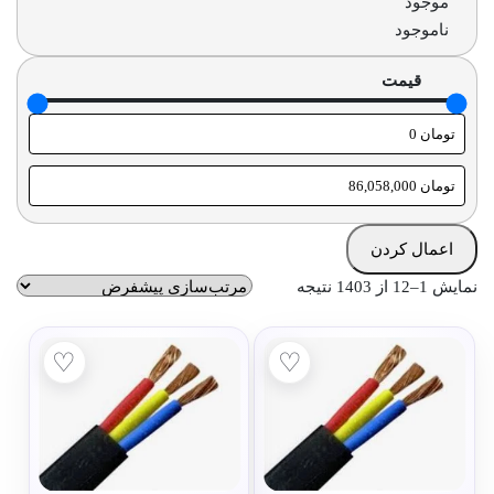
موجود
وضعیت
ناموجود
قیمت
اعمال کردن
نمایش 1–12 از 1403 نتیجه
♡
♡