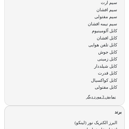
سیم ارت
 غبار(IP بالا)
سیم افشان
سیم مفتولی
، چراغ قوه و چراغ اضطراری
سیم نیمه افشان
کابل آلومینیوم
کابل افشان
کابل تلفن هوایی
کابل جوش
لار (خورشیدی)
کابل زمینی
کابل شیلددار
کابل قدرت
کابل کواکسیال
 چراغ، مهتابی و هالوژن
کابل مفتولی
نمایش 3 مورد دیگر
 لامپ ال ای دی LED
برند
ای
برند
البرز الکتریک نور (لینکو)