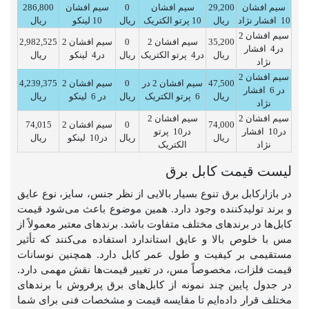
سیم افشان
29,200
سیم افشان
0
سیم افشان
286,800
10 افشار نژاد
ریال
10 پرتو الکتریک
ریال
10 لینکو
ریال
سیم افشان 2
35,200
سیم افشان 2
0
سیم افشان 2
2,982,525
در4 افشار
ریال
در4 پرتو الکتریک
ریال
در4 لینکو
ریال
نژاد
سیم افشان 2
47,500
سیم افشان 2 در
0
سیم افشان 2
4,239,375
در 6 افشار
ریال
6 پرتو الکتریک
ریال
در 6 لینکو
ریال
نژاد
سیم افشان 2
سیم افشان 2
74,000
0
سیم افشان 2
74,015
در10 افشار
در10 پرتو
ریال
ریال
در10 لینکو
ریال
نژاد
الکتریک
لیست قیمت کابل برق
در بازارکابل برق تنوع بسیار بالایی از نظر جنس، سایز، نوع عایق
و برند تولیدکننده وجود دارد. همین موضوع باعث می‌شود قیمت
کابل‌ها در برندهای مختلف متفاوت باشد. برندهای معتبر معمولاً از
مس با خلوص بالا و عایق استاندارد استفاده می‌کنند که تأثیر
مستقیمی بر کیفیت و طول عمر کابل دارد. همچنین نوسانات
قیمت فلزات، مخصوصاً مس، در تغییر قیمت‌ها نقش مهمی دارد.
در جدول پایین چند نمونه از کابل‌های برق پرفروش با برندهای
مختلف قرار داده‌ایم تا مقایسه قیمت و مشخصات فنی برای شما