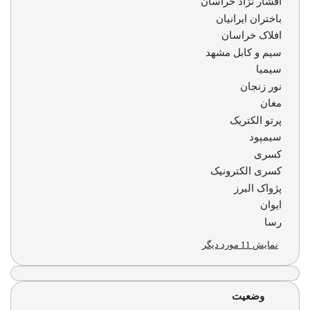
افشار نژاد خراسان
اه
باختران ایرانیان
سنت
افلاک خراسان
سیم و کابل مشهد
و لامپ فیلامنتی
سیمیا
نور زنجان
مغان
پرتو الکتریک
عکاسی و فیلم برداری
سیمپود
کسری
کسری الکترونیک
پژواک البرز
ایوان
رسا
نمایش 11 مورد دیگر
وضعیت