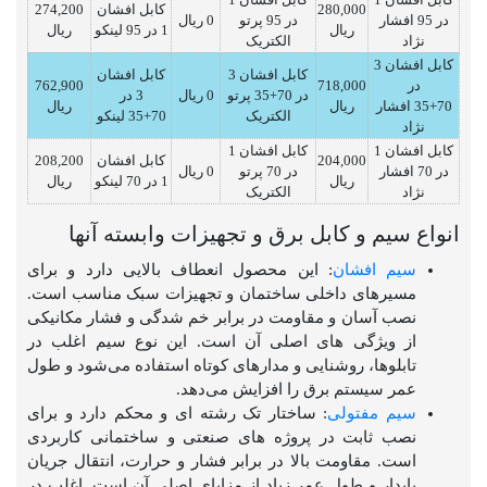
280,000
کابل افشان
274,200
در 95 افشار
در 95 پرتو
0 ریال
ریال
1 در 95 لینکو
ریال
نژاد
الکتریک
کابل افشان 3
کابل افشان 3
کابل افشان
در
718,000
762,900
در 70+35 پرتو
0 ریال
3 در
70+35 افشار
ریال
ریال
الکتریک
70+35 لینکو
نژاد
کابل افشان 1
کابل افشان 1
204,000
کابل افشان
208,200
در 70 افشار
در 70 پرتو
0 ریال
ریال
1 در 70 لینکو
ریال
نژاد
الکتریک
انواع سیم و کابل برق و تجهیزات وابسته آنها
سیم افشان
: این محصول انعطاف بالایی دارد و برای
مسیرهای داخلی ساختمان و تجهیزات سبک مناسب است.
نصب آسان و مقاومت در برابر خم شدگی و فشار مکانیکی
از ویژگی های اصلی آن است. این نوع سیم اغلب در
تابلوها، روشنایی و مدارهای کوتاه استفاده می‌شود و طول
عمر سیستم برق را افزایش می‌دهد.
سیم مفتولی
: ساختار تک رشته ای و محکم دارد و برای
نصب ثابت در پروژه های صنعتی و ساختمانی کاربردی
است. مقاومت بالا در برابر فشار و حرارت، انتقال جریان
پایدار و طول عمر زیاد از مزایای اصلی آن است. اغلب در