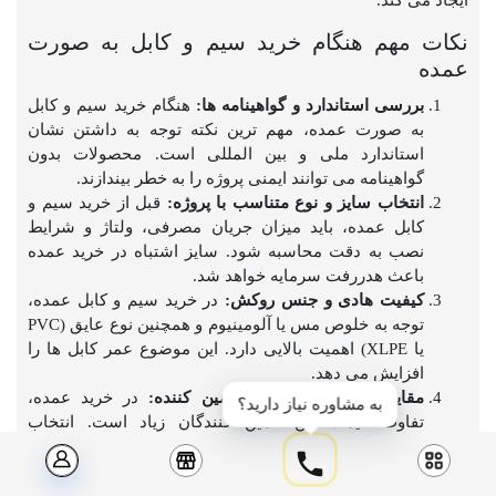
ایجاد می کند.
نکات مهم هنگام خرید سیم و کابل به صورت
عمده
بررسی استاندارد و گواهینامه ها:
هنگام خرید سیم و کابل
به صورت عمده، مهم ترین نکته توجه به داشتن نشان
استاندارد ملی و بین المللی است. محصولات بدون
گواهینامه می توانند ایمنی پروژه را به خطر بیندازند.
انتخاب سایز و نوع متناسب با پروژه:
قبل از خرید سیم و
کابل عمده، باید میزان جریان مصرفی، ولتاژ و شرایط
نصب به دقت محاسبه شود. سایز اشتباه در خرید عمده
باعث هدررفت سرمایه خواهد شد.
کیفیت هادی و جنس روکش:
در خرید سیم و کابل عمده،
توجه به خلوص مس یا آلومینیوم و همچنین نوع عایق (PVC
یا XLPE) اهمیت بالایی دارد. این موضوع عمر کابل ها را
افزایش می دهد.
مقایسه قیمت و شرایط تامین کننده:
در خرید عمده،
به مشاوره نیاز دارید؟
تفاوت قیمت بین تامین کنندگان زیاد است. انتخاب
فروشنده معتبر با ارائه فاکتور رسمی و ضمانت اصالت کالا
از اهمیت بالایی برخوردار است.
شرایط انبارداری و حمل و نقل:
هنگام خرید سیم و کابل