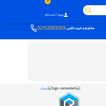
0
ورود / ثبت‌نام
02152003203
مشاوره و خرید تلفنی :