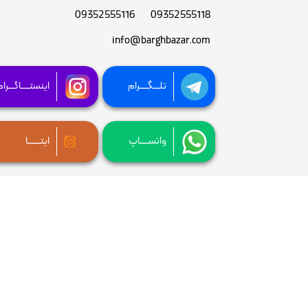
09352555116
09352555118
info@barghbazar.com
تلـــگــــرام
اینستــــاگـــرا
واتســــاپ
ایتــــــا