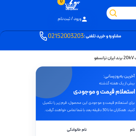
0
ورود / ثبت‌نام
02152003203
مشاوره و خرید تلفنی :
آخرین به‌روزرسانی:
بیش از یک هفته گذشته
استعلام قیمت و موجودی
برای استعلام قیمت و موجودی این محصول، فرم زیر را تکمیل
کنید. همکاران ما تا 30 دقیقه بعد با شما تماس خواهند گرفت.
نام
نام خانوادگی