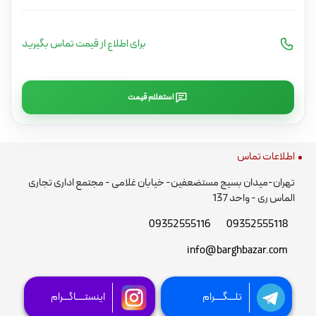
برای اطلاع از قیمت تماس بگیرید
استعلام قیمت
اطلاعات تماس
تهران-میدان بسیج مستضعفین- خیابان غلامی - مجتمع اداری تجاری
الماس ری - واحد 137
09352555116
09352555118
info@barghbazar.com
تلـــگــــرام
اینستــــاگـــرام