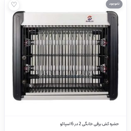
♡
ناموجود
حشره کش برقی خانگی 2 در 6 اسپاکو