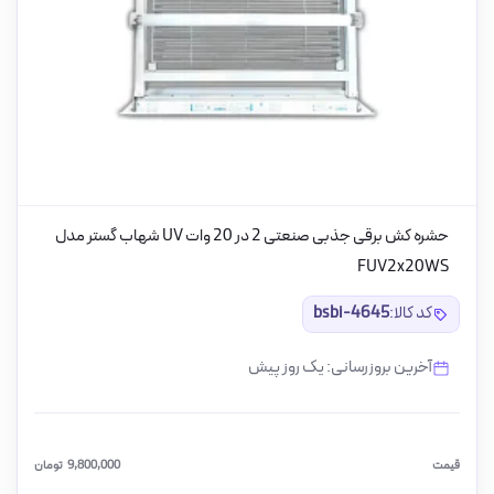
حشره کش برقی جذبی صنعتی 2 در 20 وات UV شهاب گستر مدل
FUV2x20WS
کد کالا:
bsbi-4645
آخرین بروزرسانی: یک روز پیش
قیمت
9,800,000
تومان