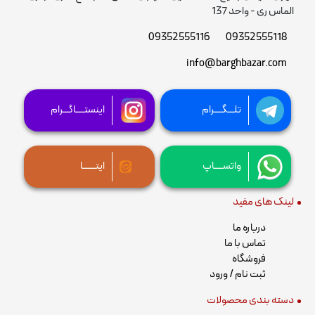
الماس ری - واحد 137
09352555116
09352555118
info@barghbazar.com
تلـــگــــرام
اینستــــاگـــرام
واتســــاپ
ایتــــــا
لینک های مفید
درباره ما
تماس با ما
فروشگاه
ثبت نام / ورود
دسته بندی محصولات