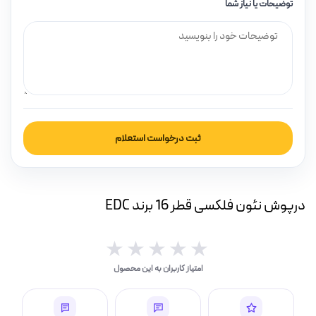
توضیحات یا نیاز شما
بار(IP بالا)
چراغ قوه و چراغ اضطراری
ر (خورشیدی)
ثبت درخواست استعلام
چراغ، مهتابی و هالوژن
درپوش نئون فلکسى قطر 16 برند EDC
★★★★★
★★★★★
امپ ال ای دی LED
امتیاز کاربران به این محصول