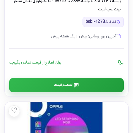
ریسه SMD LED با تراشه 2835 تراکم 180 - با تکنولوژی بدون سیم
برند لوپ لایت
کد کالا:
bsbi-1278
آخرین بروزرسانی: بیش از یک هفته پیش
برای اطلاع از قیمت تماس بگیرید
استعلام قیمت
♡