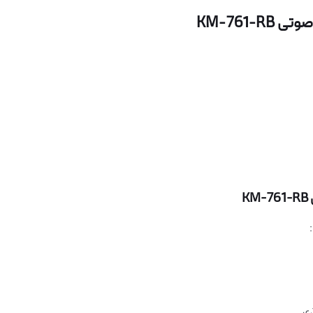
KM-761
ذی