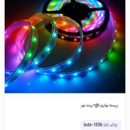
ریسه نواری rgb برند نور
کد کالا:
bsbi-1336