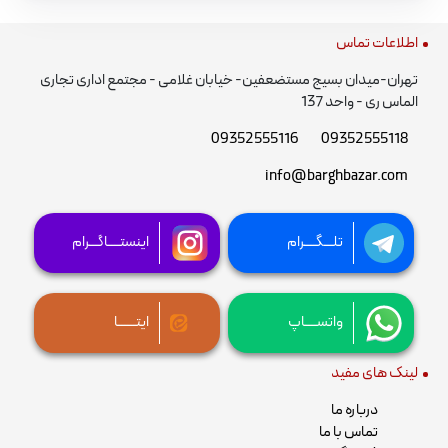
اطلاعات تماس
تهران-میدان بسیج مستضعفین- خیابان غلامی - مجتمع اداری تجاری
الماس ری - واحد 137
09352555116
09352555118
info@barghbazar.com
تلـــگــــرام
اینستــــاگـــرام
واتســــاپ
ایتــــــا
لینک های مفید
درباره ما
تماس با ما