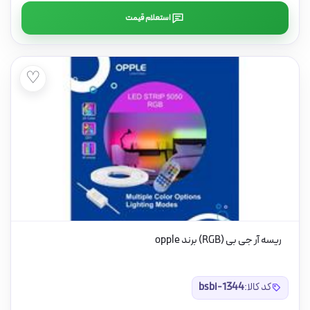
استعلام قیمت
♡
ریسه آر جی بی (RGB) برند opple
کد کالا:
bsbi-1344