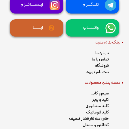
تلـــگــــرام
اینستــــاگـــرام
واتســــاپ
ایتــــــا
لینک های مفید
درباره ما
تماس با ما
فروشگاه
ثبت نام / ورود
دسته بندی محصولات
سیم و کابل
کلید و پریز
کلید مینیاتوری
کلید اتوماتیک
خازن سه فاز فشار ضعیف
کنتاکتور و بیمتال