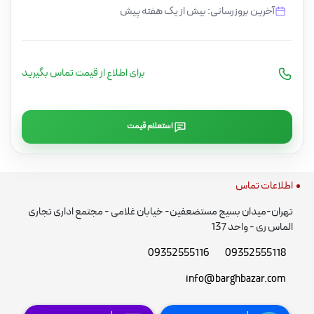
آخرین بروزرسانی: بیش از یک هفته پیش
برای اطلاع از قیمت تماس بگیرید
استعلام قیمت
اطلاعات تماس
تهران-میدان بسیج مستضعفین- خیابان غلامی - مجتمع اداری تجاری
الماس ری - واحد 137
09352555116
09352555118
info@barghbazar.com