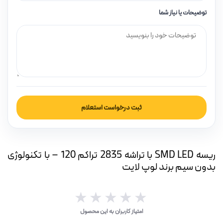
بار(IP بالا)
توضیحات یا نیاز شما
چراغ قوه و چراغ اضطراری
ر (خورشیدی)
ثبت درخواست استعلام
چراغ، مهتابی و هالوژن
ریسه SMD LED با تراشه 2835 تراکم 120 – با تکنولوژی
بدون سیم برند لوپ لایت
امپ ال ای دی LED
★★★★★
★★★★★
امتیاز کاربران به این محصول