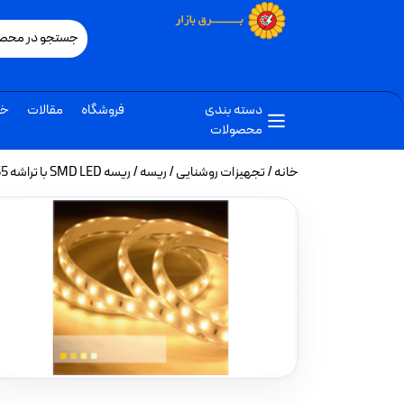
دسته بندی
فروشگاه
مقالات
خب
محصولات
خانه
/
تجهیزات روشنایی
/
ریسه
/ ریسه SMD LED با تراشه 2835 تراکم 60 برند لوپ لایت