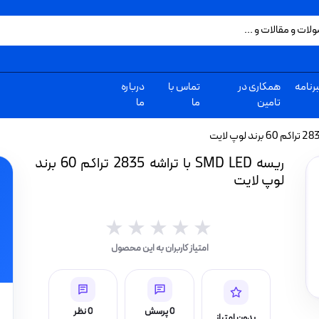
رنامه
همکاری در
تماس با
درباره
تامین
ما
ما
ریسه SMD LED با تراشه 2835 تراکم 60 برند
لوپ لایت
★★★★★
★★★★★
امتیاز کاربران به این محصول
0 پرسش
0 نظر
بدون امتیاز