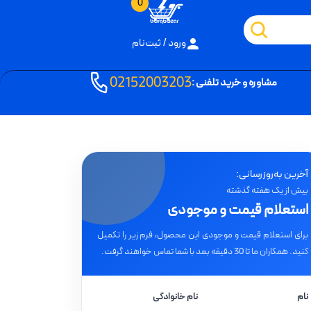
0
ورود / ثبت‌نام
02152003203
مشاوره و خرید تلفنی :
آخرین به‌روزرسانی:
بیش از یک هفته گذشته
استعلام قیمت و موجودی
برای استعلام قیمت و موجودی این محصول، فرم زیر را تکمیل
کنید. همکاران ما تا 30 دقیقه بعد با شما تماس خواهند گرفت.
نام
نام خانوادگی