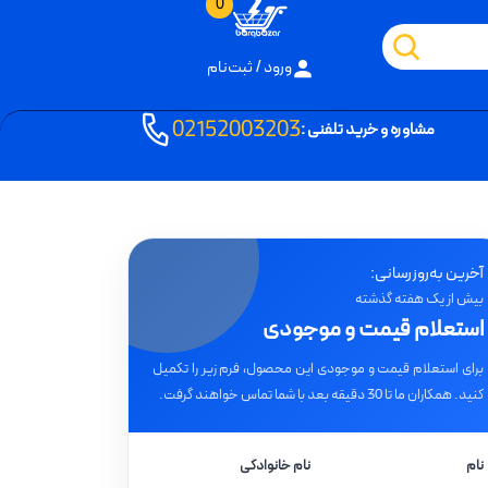
0
ورود / ثبت‌نام
02152003203
مشاوره و خرید تلفنی :
آخرین به‌روزرسانی:
بیش از یک هفته گذشته
استعلام قیمت و موجودی
برای استعلام قیمت و موجودی این محصول، فرم زیر را تکمیل
کنید. همکاران ما تا 30 دقیقه بعد با شما تماس خواهند گرفت.
نام
نام خانوادگی