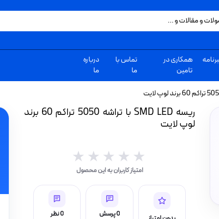
رنامه
همکاری در
تماس با
درباره
تامین
ما
ما
ریسه SMD LED با تراشه 5050 تراکم 60 برند
لوپ لایت
★★★★★
★★★★★
امتیاز کاربران به این محصول
0 پرسش
0 نظر
بدون امتیاز