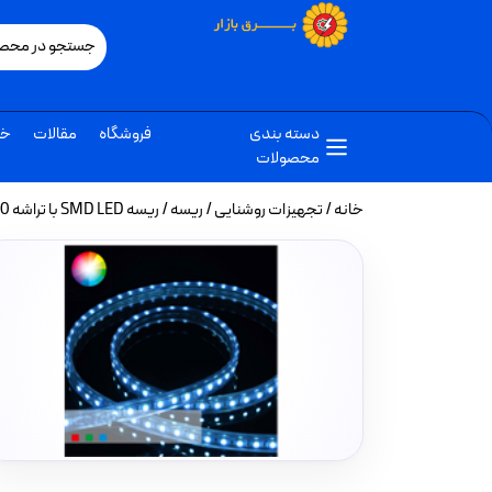
دسته بندی
فروشگاه
مقالات
خب
محصولات
خانه
/
تجهیزات روشنایی
/
ریسه
/ ریسه SMD LED با تراشه 5050 تراکم 60 برند لوپ لایت