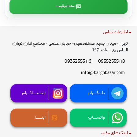
استعلام قیمت
اطلاعات تماس
تهران-میدان بسیج مستضعفین- خیابان غلامی - مجتمع اداری تجاری
الماس ری - واحد 137
09352555116
09352555118
info@barghbazar.com
تلـــگــــرام
اینستــــاگـــرام
واتســــاپ
ایتــــــا
لینک های مفید