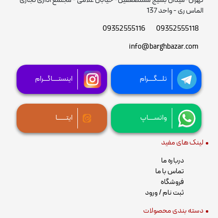
تهران-میدان بسیج مستضعفین- خیابان غلامی - مجتمع اداری تجاری
الماس ری - واحد 137
09352555116
09352555118
info@barghbazar.com
تلـــگــــرام
اینستــــاگـــرام
واتســــاپ
ایتــــــا
لینک های مفید
درباره ما
تماس با ما
فروشگاه
ثبت نام / ورود
دسته بندی محصولات