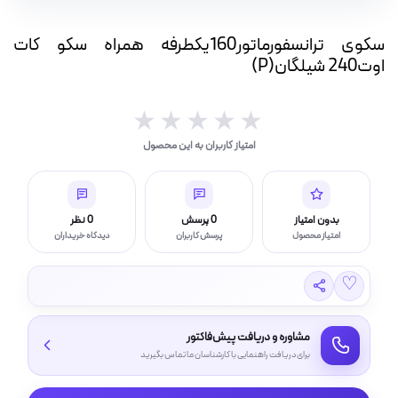
ه
ت
سکوی ترانسفورماتور160یکطرفه همراه سکو کات
اوت240 شیلگان(P)
لامپ فیلامنتی
★★★★★
★★★★★
امتیاز کاربران به این محصول
اسی و فیلم برداری
بدون امتیاز
0 پرسش
0 نظر
امتیاز محصول
پرسش کاربران
دیدگاه خریداران
♡
مشاوره و دریافت پیش‌فاکتور
برای دریافت راهنمایی با کارشناسان ما تماس بگیرید