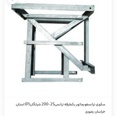
سکوی ترانسفورماتور یکطرفه ترانس25-200 شیلگان(P) استان
خراسان رضوی