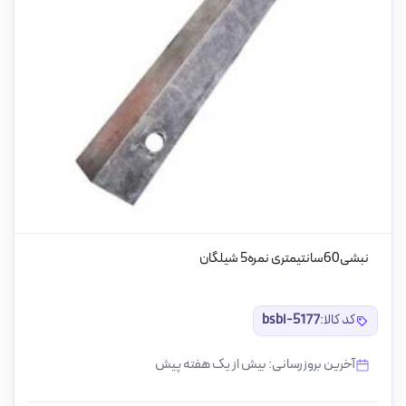
نبشی60سانتیمتری نمره5 شیلگان
کد کالا:
bsbi-5177
آخرین بروزرسانی: بیش از یک هفته پیش