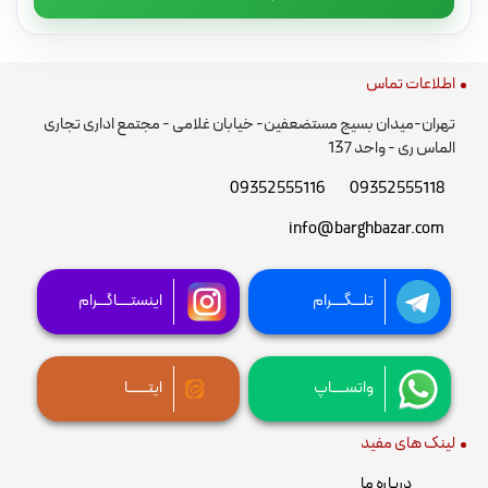
اطلاعات تماس
تهران-میدان بسیج مستضعفین- خیابان غلامی - مجتمع اداری تجاری
الماس ری - واحد 137
09352555116
09352555118
info@barghbazar.com
تلـــگــــرام
اینستــــاگـــرام
واتســــاپ
ایتــــــا
لینک های مفید
درباره ما