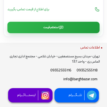
برای اطلاع از قیمت تماس بگیرید
استعلام قیمت
اطلاعات تماس
تهران-میدان بسیج مستضعفین- خیابان غلامی - مجتمع اداری تجاری
الماس ری - واحد 137
09352555116
09352555118
info@barghbazar.com
تلـــگــــرام
اینستــــاگـــرام