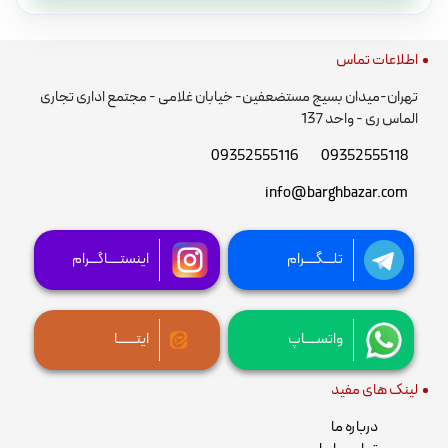
اطلاعات تماس
تهران-میدان بسیج مستضعفین- خیابان غلامی - مجتمع اداری تجاری
الماس ری - واحد 137
09352555116
09352555118
info@barghbazar.com
تلـــگــــرام
اینستــــاگـــرام
واتســــاپ
ایتــــــا
لینک های مفید
درباره ما