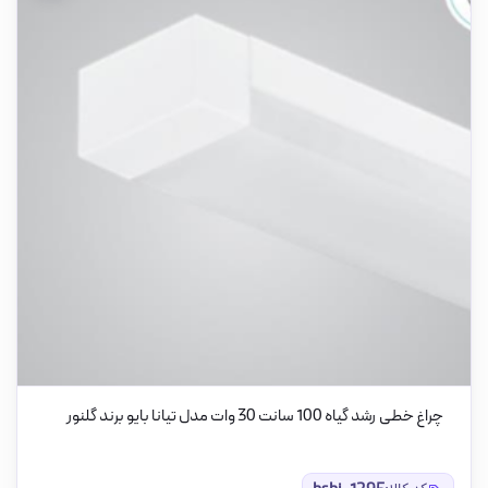
چراغ خطی رشد گیاه 100 سانت 30 وات مدل تیانا بایو برند گلنور