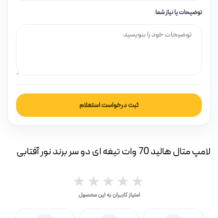
بار(IP بالا)
توضیحات یا نیاز شما
چراغ قوه و چراغ اضطراری
ر (خورشیدی)
ثبت درخواست استعلام
چراغ، مهتابی و هالوژن
لامپ متال هالید 70 وات تیغه ای دو سر برند نور آفتابی
★★★★★
★★★★★
امپ ال ای دی LED
امتیاز کاربران به این محصول