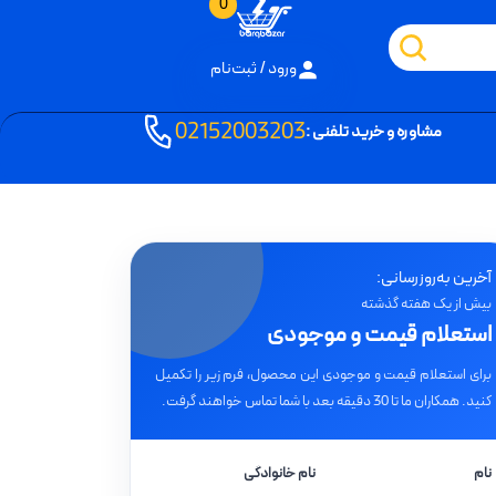
0
ورود / ثبت‌نام
02152003203
مشاوره و خرید تلفنی :
آخرین به‌روزرسانی:
بیش از یک هفته گذشته
استعلام قیمت و موجودی
برای استعلام قیمت و موجودی این محصول، فرم زیر را تکمیل
کنید. همکاران ما تا 30 دقیقه بعد با شما تماس خواهند گرفت.
نام
نام خانوادگی