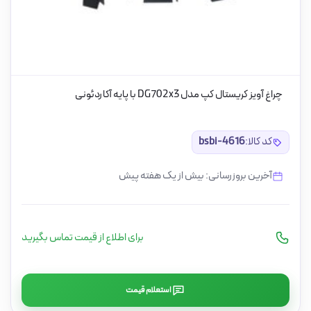
چراغ آویز کریستال کپ مدل DG702x3 با پایه آکاردئونی
کد کالا:
bsbi-4616
آخرین بروزرسانی: بیش از یک هفته پیش
برای اطلاع از قیمت تماس بگیرید
استعلام قیمت