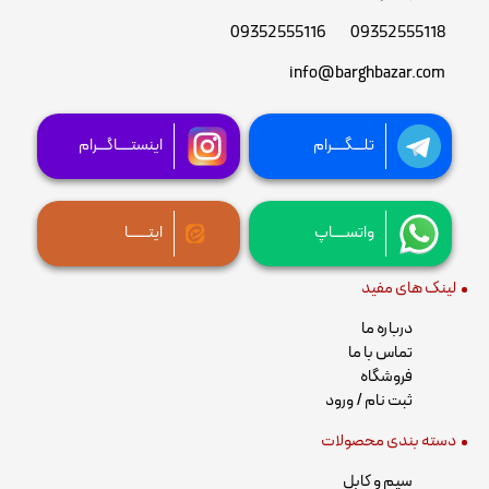
09352555116
09352555118
info@barghbazar.com
تلـــگــــرام
اینستــــاگـــرام
واتســــاپ
ایتــــــا
لینک های مفید
درباره ما
تماس با ما
فروشگاه
ثبت نام / ورود
دسته بندی محصولات
سیم و کابل