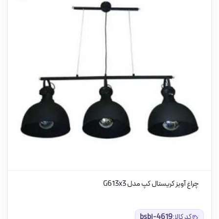
چراغ آویز کریستال کپ مدل G613x3
کد کالا:
bsbi-4619