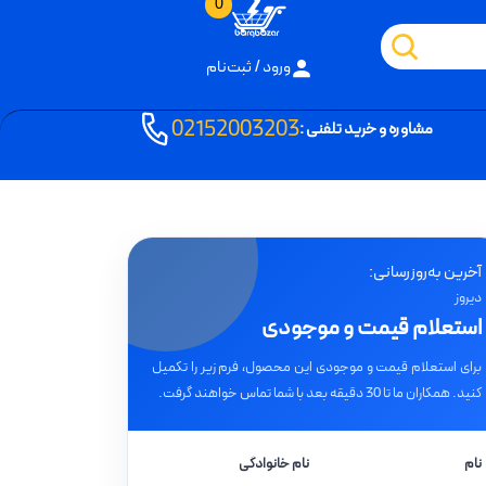
0
ورود / ثبت‌نام
02152003203
مشاوره و خرید تلفنی :
آخرین به‌روزرسانی:
دیروز
استعلام قیمت و موجودی
برای استعلام قیمت و موجودی این محصول، فرم زیر را تکمیل
کنید. همکاران ما تا 30 دقیقه بعد با شما تماس خواهند گرفت.
نام
نام خانوادگی