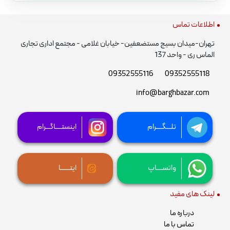
اطلاعات تماس
تهران-میدان بسیج مستضعفین- خیابان غلامی - مجتمع اداری تجاری
الماس ری - واحد 137
09352555116
09352555118
info@barghbazar.com
تلـــگــــرام
اینستــــاگـــرام
واتســــاپ
ایتــــــا
لینک های مفید
درباره ما
تماس با ما