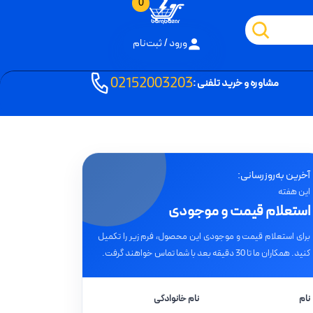
0
ورود / ثبت‌نام
02152003203
مشاوره و خرید تلفنی :
آخرین به‌روزرسانی:
این هفته
استعلام قیمت و موجودی
برای استعلام قیمت و موجودی این محصول، فرم زیر را تکمیل
کنید. همکاران ما تا 30 دقیقه بعد با شما تماس خواهند گرفت.
نام
نام خانوادگی