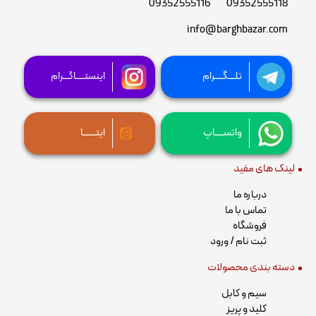
09352555116
09352555118
info@barghbazar.com
تلـــگــــرام
اینستــــاگـــرام
واتســــاپ
ایتــــــا
لینک های مفید
درباره ما
تماس با ما
فروشگاه
ثبت نام / ورود
دسته بندی محصولات
سیم و کابل
کلید و پریز