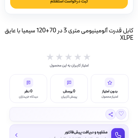
ثبت درخواست استعلام
بار(IP بالا)
چراغ قوه و چراغ اضطراری
کابل قدرت آلومینیومی متری 3 در 70+120 سیمیا با عایق
XLPE
★★★★★
★★★★★
ر (خورشیدی)
امتیاز کاربران به این محصول
چراغ، مهتابی و هالوژن
بدون امتیاز
0 پرسش
0 نظر
امتیاز محصول
پرسش کاربران
دیدگاه خریداران
امپ ال ای دی LED
♡
مشاوره و دریافت پیش‌فاکتور