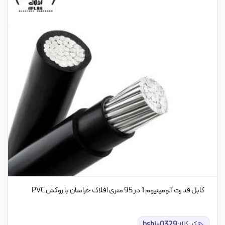
کابل قدرت آلومینیوم 1 در 95 متری افلاک خراسان با روکش PVC
کد کالا:
bsbi-0329