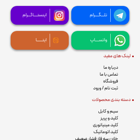
تلـــگــــرام
اینستــــاگـــرام
واتســــاپ
ایتــــــا
لینک های مفید
درباره ما
تماس با ما
فروشگاه
ثبت نام / ورود
دسته بندی محصولات
سیم و کابل
کلید و پریز
کلید مینیاتوری
کلید اتوماتیک
خازن سه فاز فشار ضعیف