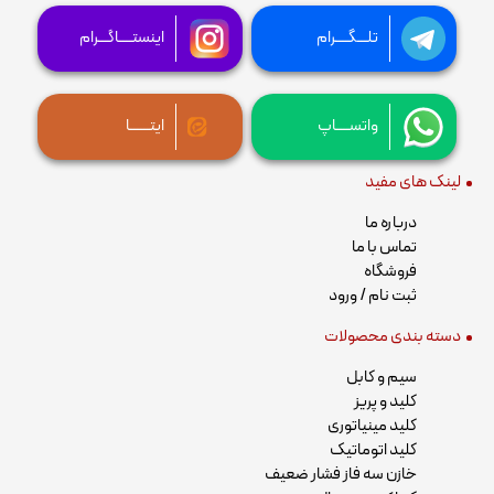
تلـــگــــرام
اینستــــاگـــرام
واتســــاپ
ایتــــــا
لینک های مفید
درباره ما
تماس با ما
فروشگاه
ثبت نام / ورود
دسته بندی محصولات
سیم و کابل
کلید و پریز
کلید مینیاتوری
کلید اتوماتیک
خازن سه فاز فشار ضعیف