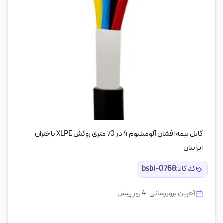
کابل نیمه افشان آلومینیوم 4 در 70 متری روکش XLPE باختران
ایرانیان
کد کالا:
bsbi-0768
آخرین بروزرسانی: 4 روز پیش