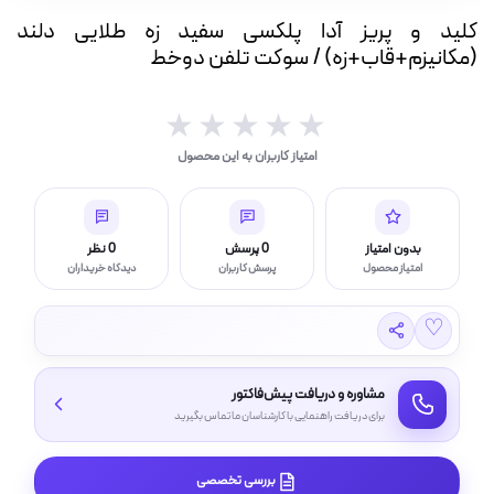
ه
کلید و پریز آدا پلکسی سفید زه طلایی دلند
ت
(مکانیزم+قاب+زه) / سوکت تلفن دوخط
لامپ فیلامنتی
★★★★★
★★★★★
امتیاز کاربران به این محصول
اسی و فیلم برداری
بدون امتیاز
0 پرسش
0 نظر
امتیاز محصول
پرسش کاربران
دیدگاه خریداران
♡
مشاوره و دریافت پیش‌فاکتور
برای دریافت راهنمایی با کارشناسان ما تماس بگیرید
بررسی تخصصی