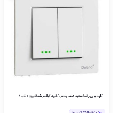
کلید و پریز آسا سفید دلند پلاس /کلید کراکس(مکانیزم+قاب)