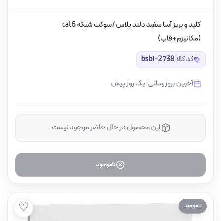
کلید و پریز آسا سفید دلند پلاس /سوکت شبکه cat6
(مکانیزم+قاب)
کد کالا:
bsbi-2738
آخرین بروزرسانی: یک روز پیش
این محصول در حال حاضر موجود نیست.
ناموجود
♡
ناموجود