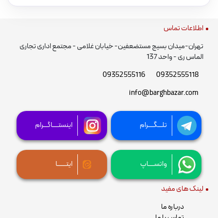
اطلاعات تماس
تهران-میدان بسیج مستضعفین- خیابان غلامی - مجتمع اداری تجاری
الماس ری - واحد 137
09352555116
09352555118
info@barghbazar.com
تلـــگــــرام
اینستــــاگـــرام
واتســــاپ
ایتــــــا
لینک های مفید
درباره ما
تماس با ما