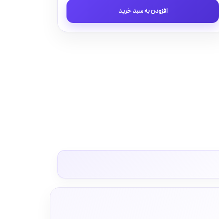
و
افزودن به سبد خرید
پریز
آدا
پلکسی
سفید
زه
طلایی
دلند
(مکانیزم+قاب+زه)
/
فیش
آنتن
عدد