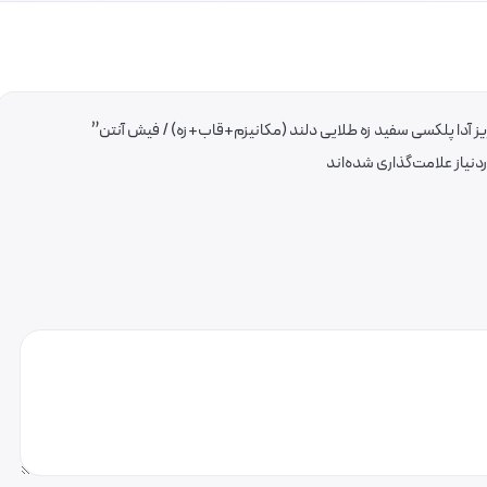
ز آدا پلکسی سفید زه طلایی دلند (مکانیزم+قاب+زه) / فیش آنتن”
یاز علامت‌گذاری شده‌اند