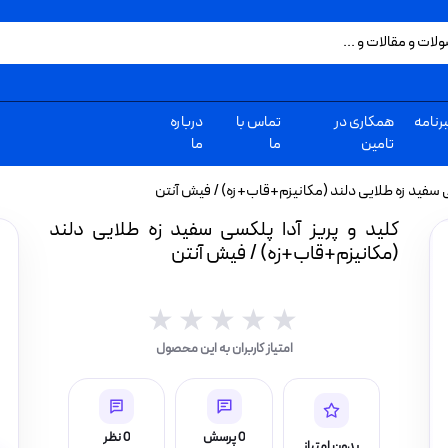
رنامه
همکاری در
تماس با
درباره
تامین
ما
ما
سی سفید زه طلایی دلند (مکانیزم+قاب+زه) / فیش آنتن
کلید و پریز آدا پلکسی سفید زه طلایی دلند
(مکانیزم+قاب+زه) / فیش آنتن
★★★★★
★★★★★
امتیاز کاربران به این محصول
0 پرسش
0 نظر
بدون امتیاز