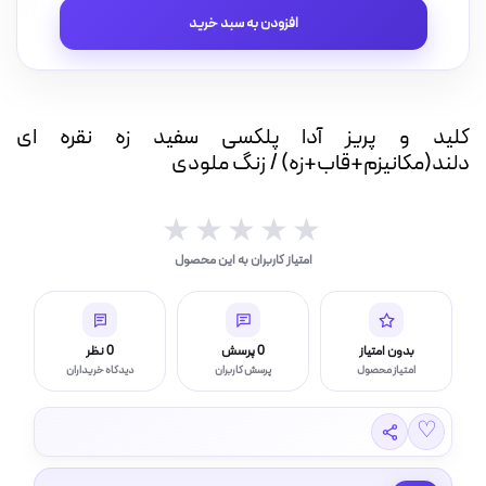
و
افزودن به سبد خرید
پریز
آدا
پلکسی
سفید
زه
کلید و پریز آدا پلکسی سفید زه نقره ای
نقره
دلند(مکانیزم+قاب+زه) / زنگ ملودی
ای
دلند(مکانیزم+قاب+زه)
/
★★★★★
★★★★★
زنگ
امتیاز کاربران به این محصول
ملودی
عدد
بدون امتیاز
0 پرسش
0 نظر
امتیاز محصول
پرسش کاربران
دیدگاه خریداران
♡