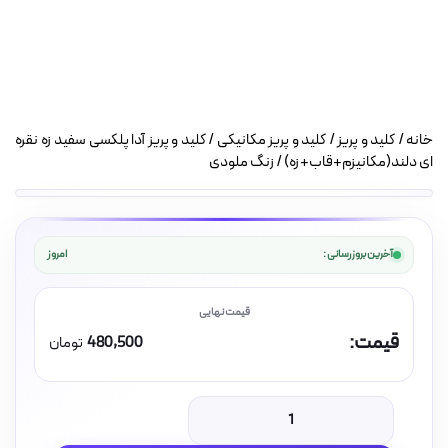
خانه
/
کلید و پریز
/
کلید و پریز مکانیکی
/ کلید و پریز آدا پلکسی سفید زه نقره
ای دلند(مکانیزم+قاب+زه) / زنگ ملودی
آخرین بروزرسانی :
امروز
قیمت:
480,500
تومان
کلید