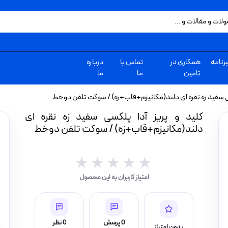
رنامه
همکاری در
تماس با
درباره
تامین
ما
ما
کسی سفید زه نقره ای دلند(مکانیزم+قاب+زه) / سوکت تلفن دوخط
کلید و پریز آدا پلکسی سفید زه نقره ای
دلند(مکانیزم+قاب+زه) / سوکت تلفن دوخط
★★★★★
★★★★★
امتیاز کاربران به این محصول
0 پرسش
0 نظر
بدون امتیاز