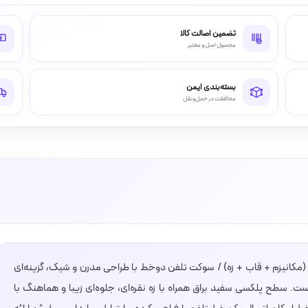
تضمین اصالت کالا
محصول اصل و معتبر
بسته‌بندی ایمن
محافظت در حمل‌ونقل
لند (مکانیزم + قاب + زه) / سوکت تلفن دوخط با طراحی مدرن و شیک، گزینه‌ای
. سطح پلکسی سفید براق همراه با زه نقره‌ای، جلوه‌ای زیبا و هماهنگ با