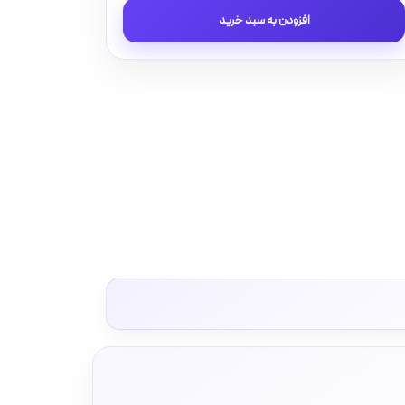
و
افزودن به سبد خرید
پریز
آدا
پلکسی
سفید
زه
نقره
ای
دلند(مکانیزم+قاب+زه)
/
سوکت
تلفن
دوخط
عدد