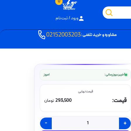
0
ورود / ثبت‌نام
02152003203
مشاوره و خرید تلفنی :
آخرین بروزرسانی :
امروز
قیمت:
293,500
تومان
-
+
کلید