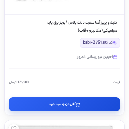
کلید و پریز آسا سفید دلند پلاس /پریز برق پایه
سرامیکی(مکانیزم+قاب)
کد کالا:
bsbi-2751
آخرین بروزرسانی: امروز
قیمت
176,500
تومان
افزودن به سبد خرید