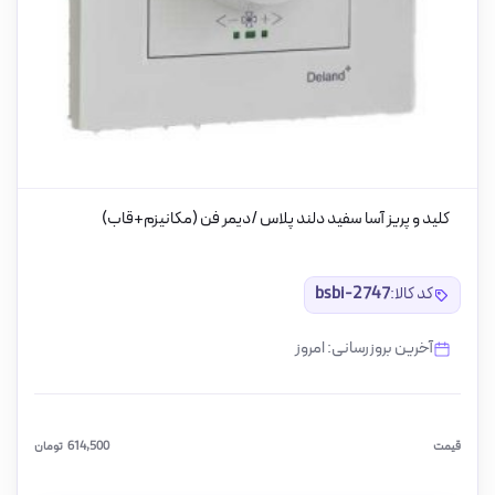
کلید و پریز آسا سفید دلند پلاس /دیمر فن (مکانیزم+قاب)
کد کالا:
bsbi-2747
آخرین بروزرسانی: امروز
قیمت
614,500
تومان