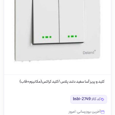
کلید و پریز آسا سفید دلند پلاس /کلید کراکس(مکانیزم+قاب)
کد کالا:
bsbi-2749
آخرین بروزرسانی: امروز