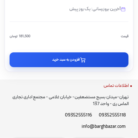
آخرین بروزرسانی: یک روز پیش
قیمت
181,500
تومان
افزودن به سبد خرید
اطلاعات تماس
تهران-میدان بسیج مستضعفین- خیابان غلامی - مجتمع اداری تجاری
الماس ری - واحد 137
09352555116
09352555118
info@barghbazar.com