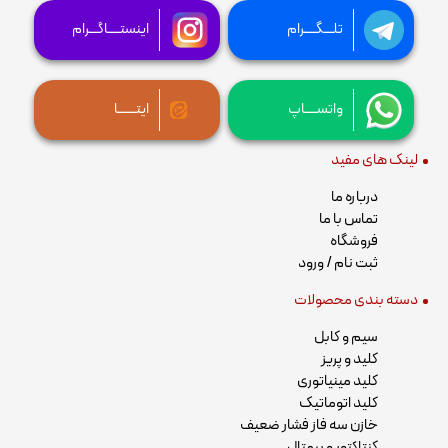
تلـــگــــرام
اینستــــاگـــرام
واتســــاپ
ایتــــــا
لینک های مفید
درباره ما
تماس با ما
فروشگاه
ثبت نام / ورود
دسته بندی محصولات
سیم و کابل
کلید و پریز
کلید مینیاتوری
کلید اتوماتیک
خازن سه فاز فشار ضعیف
کنتاکتور و بیمتال