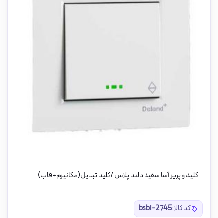
کلید و پریز آسا سفید دلند پلاس /کلید تبدیل(مکانیزم+قاب)
کد کالا:
bsbi-2745