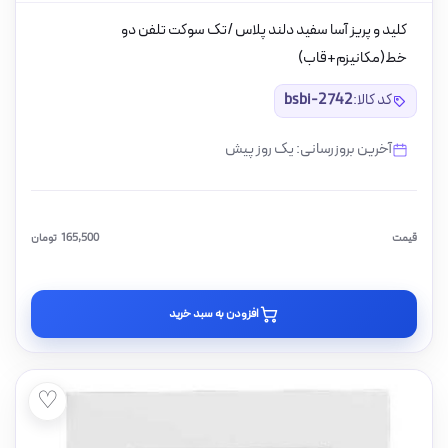
کلید و پریز آسا سفید دلند پلاس /تک سوکت تلفن دو
خط(مکانیزم+قاب)
کد کالا:
bsbi-2742
آخرین بروزرسانی: یک روز پیش
قیمت
165,500
تومان
افزودن به سبد خرید
♡