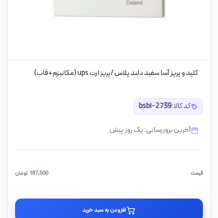
کلید و پریز آسا سفید دلند پلاس /پریز ارت ups (مکانیزم+قاب)
کد کالا:
bsbi-2739
آخرین بروزرسانی: یک روز پیش
قیمت
187,500
تومان
افزودن به سبد خرید