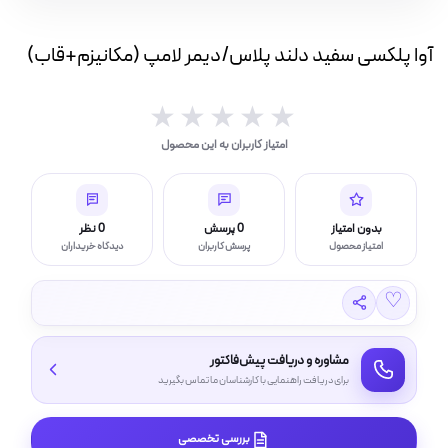
دیمر
بار(IP بالا)
لامپ
آوا پلکسی سفید دلند پلاس/دیمر لامپ (مکانیزم+قاب)
(مکانیزم+قاب)
چراغ قوه و چراغ اضطراری
عدد
★★★★★
★★★★★
امتیاز کاربران به این محصول
ر (خورشیدی)
بدون امتیاز
0 پرسش
0 نظر
امتیاز محصول
پرسش کاربران
دیدگاه خریداران
چراغ، مهتابی و هالوژن
♡
مشاوره و دریافت پیش‌فاکتور
امپ ال ای دی LED
برای دریافت راهنمایی با کارشناسان ما تماس بگیرید
بررسی تخصصی