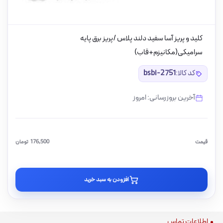
کلید و پریز آسا سفید دلند پلاس /پریز برق پایه
سرامیکی(مکانیزم+قاب)
کد کالا:
bsbi-2751
آخرین بروزرسانی: امروز
قیمت
176,500
تومان
افزودن به سبد خرید
اطلاعات تماس