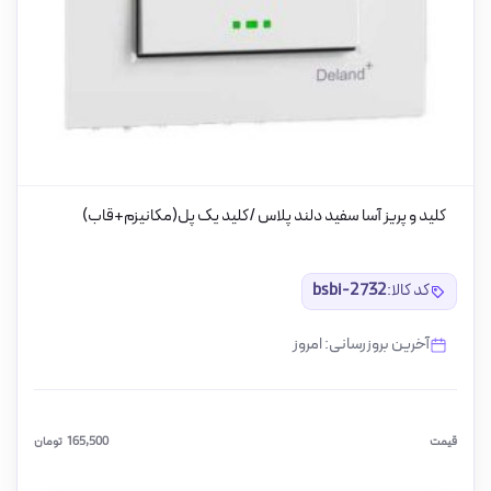
کلید و پریز آسا سفید دلند پلاس /کلید یک پل(مکانیزم+قاب)
کد کالا:
bsbi-2732
آخرین بروزرسانی: امروز
قیمت
165,500
تومان