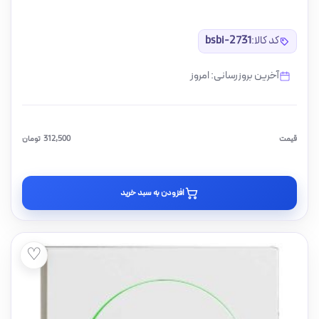
کد کالا:
bsbi-2731
آخرین بروزرسانی: امروز
قیمت
312,500
تومان
افزودن به سبد خرید
♡