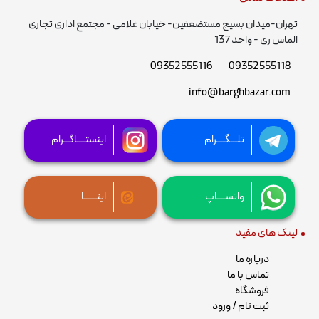
تهران-میدان بسیج مستضعفین- خیابان غلامی - مجتمع اداری تجاری
الماس ری - واحد 137
09352555116
09352555118
info@barghbazar.com
تلـــگــــرام
اینستــــاگـــرام
واتســــاپ
ایتــــــا
لینک های مفید
درباره ما
تماس با ما
فروشگاه
ثبت نام / ورود