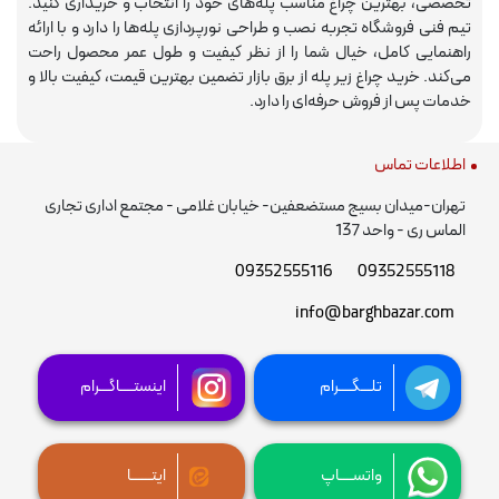
تخصصی، بهترین چراغ مناسب پله‌های خود را انتخاب و خریداری کنید.
تیم فنی فروشگاه تجربه نصب و طراحی نورپردازی پله‌ها را دارد و با ارائه
راهنمایی کامل، خیال شما را از نظر کیفیت و طول عمر محصول راحت
می‌کند. خرید چراغ زیر پله از برق بازار تضمین بهترین قیمت، کیفیت بالا و
خدمات پس از فروش حرفه‌ای را دارد.
اطلاعات تماس
تهران-میدان بسیج مستضعفین- خیابان غلامی - مجتمع اداری تجاری
الماس ری - واحد 137
09352555116
09352555118
info@barghbazar.com
تلـــگــــرام
اینستــــاگـــرام
واتســــاپ
ایتــــــا