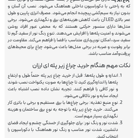
که به راحتی با دکوراسیون داخلی هماهنگ می‌شود. نصب آن آسان و
بدون نیاز به سیم‌کشی پیچیده انجام می‌شود. مصرف انرژی پایین و طول
عمر بالای LED آن باعث کاهش هزینه‌های برق و نگهداری می‌شود. برخی
مدل‌ها دارای سنسور حرکتی هستند که به محض عبور افراد روشن
می‌شوند و امنیت پله‌ها را افزایش می‌دهند. تنوع رنگ نور از سفید گرم تا
سفید سرد، امکان نورپردازی متناسب با فضا را فراهم می‌کند. مقاومت در
برابر رطوبت و ضربه در برخی مدل‌ها باعث می‌شود چراغ برای محیط‌های
پررفت‌وآمد مناسب باشد.
نکات مهم هنگام خرید چراغ زیر پله ای ارزان
اندازه و طول پله‌ها: قبل از خرید چراغ زیر پله حتماً طول و ارتفاع
پله‌ها را اندازه‌گیری کنید تا چراغ‌ها به صورت یکنواخت نصب شوند
و نور کافی را فراهم کنند. تجربه نشان داده نصب اشتباه باعث
ایجاد سایه و نور ناکافی می‌شود.
نوع منبع تغذیه: برخی چراغ‌ها با برق مستقیم و برخی با باتری کار
می‌کنند. خرید چراغ زیر پله با توجه به نوع برق ساختمان و هزینه
نگهداری بسیار مهم است.
شدت نور و رنگ نور: برای جلوگیری از خستگی چشم و ایجاد فضای
دلنشین، شدت نور مناسب و رنگ نور هماهنگ با دکوراسیون را
انتخاب کنید.