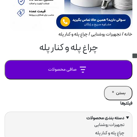
اژور
خانه
/
تجهیزات روشنایی
/ چراغ پله و کنار پله
ارکتی
چراغ پله و کنار پله
ل
الا آینه
صافی محصولات
فروشگاهی
تی و رگال
بستن
فیلترها
ر
شان
ارگاهی
دسته بندی محصولات
دسته
تجهیزات روشنایی
ت و ضد انفجار
چراغ پله و کنار پله
ها