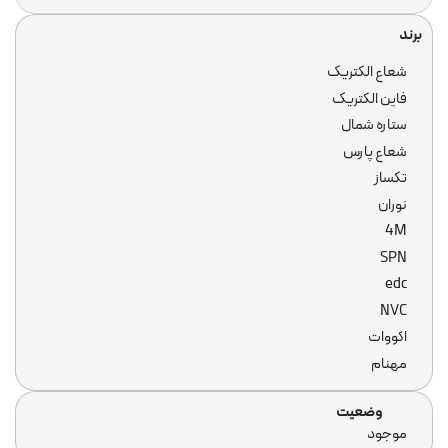
بار(IP بالا)
برند
چراغ قوه و چراغ اضطراری
برند
شعاع الکتریک
فاین الکتریک
ستاره شمال
شعاع پارس
تکساز
ر (خورشیدی)
نوران
4M
SPN
چراغ، مهتابی و هالوژن
edc
NVC
اکووات
مهنام
امپ ال ای دی LED
وضعیت
وضعیت
موجود