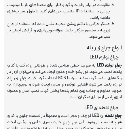
مقاومت در برابر رطوبت و گرد و غبار: برای محیط‌های باز یا مرطوب،
چراغی با استاندارد IP مناسب خریداری کنید تا طول عمر بیشتری
داشته باشد.
حسگر حرکتی یا دائم روشن: تجربه نشان داده که استفاده از چراغ
زیر پله با سنسور حرکتی باعث صرفه‌جویی انرژی و افزایش ایمنی در
شب می‌شود.
انواع چراغ زیر پله
چراغ نواری LED
چراغ نواری LED
به صورت خطی طراحی شده و طولانی روی کف یا کناره
پله‌ها نصب می‌شود. نور یکنواخت و مدرن ایجاد می‌کند و می‌توان آن را در
رنگ‌های سفید گرم، سفید سرد یا RGB انتخاب کرد. خرید چراغ زیر پله
نواری باعث می‌شود فضایی لوکس و مدرن ایجاد شود و نورپردازی به
صورت مداوم و جذاب روی تمام پله‌ها پخش گردد. نصب آسان و مصرف
انرژی پایین از مزایای دیگر آن است.
چراغ نقطه ای LED
چراغ نقطه ای LED
کوچک و مجزا است و معمولاً در قسمت جلوی یا کناره
هر پله نصب می‌شود. این نوع چراغ جلوه بصری خاص و لوکس ایجاد
می‌کند و نوردهی متمرکز دارد. خرید چراغ زیر پله نقطه‌ای مناسب افرادی