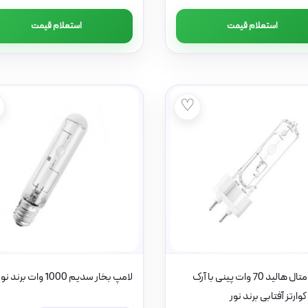
استعلام قیمت
استعلام قیمت
♡
لامپ متال هالید 70 وات پینی با آرک
لامپ بخار سدیم 1000 وات برند نور
وارتز آفتابی برند نور