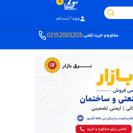
0
ورود / ثبت‌نام
02152003203
مشاوره و خرید تلفنی :