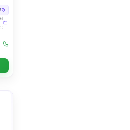
کد
آخ
پی