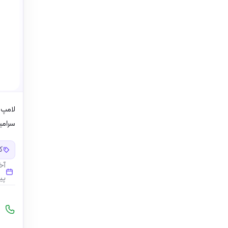
سرامیک
کد
آخ
پی