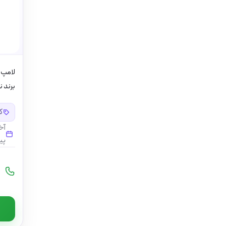
برند ن
کد
آخ
پی