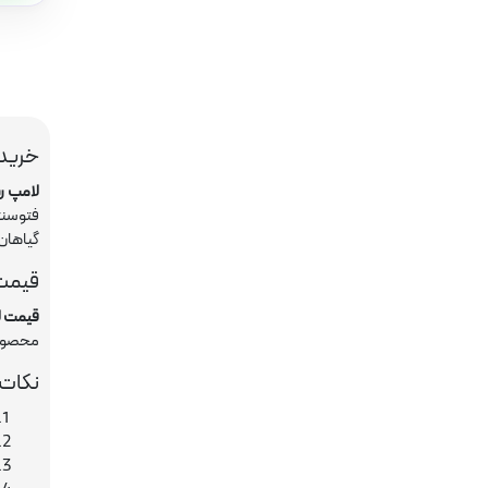
خرید 
لامپ ر
فتوسنت
گیاهان
قیمت 
قیمت ل
محصول 
نکات 