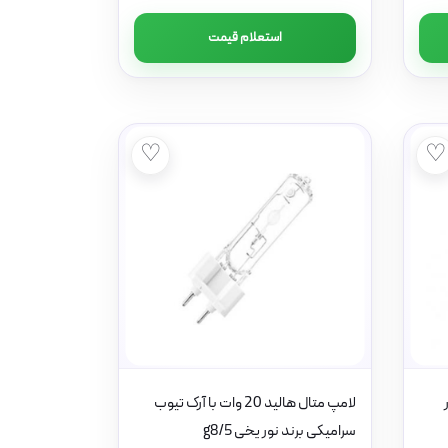
استعلام قیمت
♡
♡
لامپ متال هالید 20 وات با آرک تیوب
سرامیکی برند نور یخی g8/5