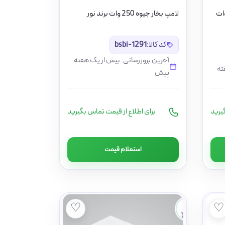
شد گیاه 115 سانت 60 وات
لامپ بخار جیوه 250 وات برند نور
کد کالا:
bsbi-1291
آخرین بروزرسانی: بیش از یک هفته
ته
پیش
یرید
برای اطلاع از قیمت تماس بگیرید
استعلام قیمت
♡
♡