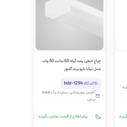
چراغ خطی رشد گیاه 60 سانت 30 وات
مدل تیانا بایو برند گلنور
کد کالا:
bsbi-1294
ته
آخرین بروزرسانی: بیش از یک هفته
پیش
یرید
برای اطلاع از قیمت تماس بگیرید