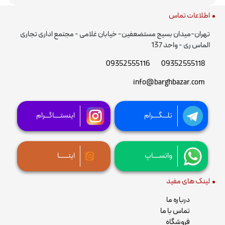
اطلاعات تماس
تهران-میدان بسیج مستضعفین- خیابان غلامی - مجتمع اداری تجاری
الماس ری - واحد 137
09352555116
09352555118
info@barghbazar.com
تلـــگــــرام
اینستــــاگـــرام
واتســــاپ
ایتــــــا
لینک های مفید
درباره ما
تماس با ما
فروشگاه