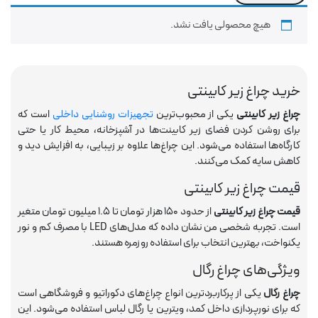
بار(IP بالا)
هیچ محصولی یافت نشد.
چراغ قوه و چراغ اضطراری
خرید چراغ زیر کابینتی
چراغ زیر کابینتی
یکی از محبوب‌ترین
تجهیزات روشنایی داخلی
است که
برای روشن کردن فضای زیر کابینت‌ها در آشپزخانه، محیط کار یا حتی
ر (خورشیدی)
کارگاه‌ها استفاده می‌شود. این چراغ‌ها علاوه بر زیبایی، به افزایش دید و
کاهش سایه کمک می‌کنند.
قیمت چراغ زیر کابینتی
چراغ، مهتابی و هالوژن
قیمت چراغ زیر کابینتی
از حدود ۱۵۰ هزار تومان تا ۱.۵ میلیون تومان متغیر
است. تجربه شخصی من نشان داده که مدل‌های LED با مصرف کم و نور
یکنواخت، بهترین انتخاب برای استفاده روزمره هستند.
امپ ال ای دی LED
ویژگی‌های چراغ رگال
چراغ رگال
یکی از پرکاربردترین انواع چراغ‌های دکوراتیو و فروشگاهی است
که برای نورپردازی داخل کمد، ویترین یا رگال لباس استفاده می‌شود. این