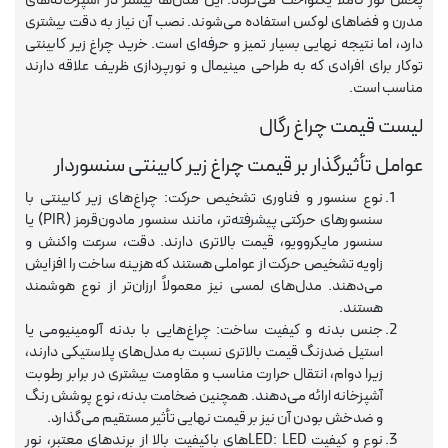
پخش نور کاملاً یکنواخت می‌گردد. این مدل‌ها بیشتر در آشپزخانه‌های
مدرن و فضاهای لوکس استفاده می‌شوند. نصب آن نیاز به دقت بیشتری
دارد، اما نتیجه نهایی بسیار تمیز و حرفه‌ای است. خرید چراغ زیر کابینتی
توکار برای افرادی که به طراحی مینیمال و نورپردازی ظریف علاقه دارند
مناسب است.
لیست قیمت چراغ رگال
عوامل تأثیرگذار بر قیمت چراغ زیر کابینتی سنسوردار
نوع سنسور و فناوری تشخیص حرکت: چراغ‌های زیر کابینتی با
سنسورهای حرکتی پیشرفته‌تر، مانند سنسور مادون‌قرمز (PIR) یا
سنسور مایکروویو، قیمت بالاتری دارند. دقت، سرعت واکنش و
زاویه تشخیص حرکت از عواملی هستند که هزینه ساخت را افزایش
می‌دهند. مدل‌های لمسی نیز معمولاً ارزان‌تر از نوع هوشمند
هستند.
جنس بدنه و کیفیت ساخت: چراغ‌هایی با بدنه آلومینیومی یا
استیل ضدزنگ قیمت بالاتری نسبت به مدل‌های پلاستیکی دارند،
زیرا دوام، انتقال حرارت مناسب و مقاومت بیشتری در برابر رطوبت
آشپزخانه ارائه می‌دهند. همچنین ضخامت بدنه، نوع پوشش رنگ
و ضدخش بودن آن نیز بر قیمت نهایی تأثیر مستقیم می‌گذارد.
نوع و کیفیت LED: LEDهای باکیفیت بالا از برندهای معتبر، نور