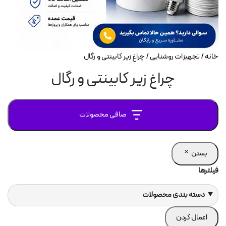
اژور
خانه
/
تجهیزات روشنایی
/ چراغ زیر کابینتی و رگال
ارکتی
چراغ زیر کابینتی و رگال
ل
الا آینه
صافی محصولات
فروشگاهی
تی و رگال
بستن
فیلترها
ر
شان
ارگاهی
دسته بندی محصولات
ت و ضد انفجار
اعمال کردن