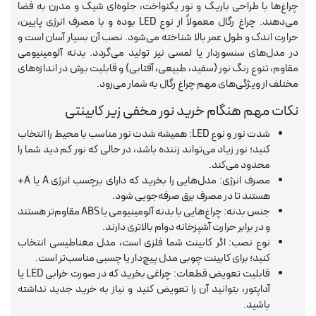
ه
چراغ‌ها با طراحی باریک و نور یکنواخت، جلوه‌ای شیک و مدرن به فضا
می‌دهند. چراغ رگال معمولاً از نوع LED بوده و با مصرف انرژی پایین،
ت
حرارت اندک و طول عمر بالا شناخته می‌شود. نصب آن بسیار آسان است و
در مدل‌های سنسوردار یا لمسی نیز تولید می‌گردد. بدنه آلومینیومی
لامپ فیلامنتی
مقاوم، تنوع رنگ نور (سفید، طبیعی، آفتابی) و قابلیت برش در اندازه‌های
مختلف از ویژگی‌های مهم چراغ رگال به شمار می‌رود.
نکات مهم هنگام خرید نور مخفی زیر کابینتی
اسی و فیلم برداری
شدت نور و نوع LED: همیشه شدت نور مناسب با محیط را انتخاب
کنید؛ نور زیاد می‌تواند زننده باشد، در حالی که نور کم دید شما را
محدود می‌کند.
مصرف انرژی: مدل‌هایی را بخرید که دارای برچسب انرژی A یا A+
هستند تا در مصرف برق صرفه‌جویی شود.
جنس بدنه: چراغ‌هایی با بدنه آلومینیومی یا ABS مقاوم‌تر هستند
و در برابر حرارت آشپزخانه دوام بالاتری دارند.
نوع نصب: اگر کابینت شما فلزی است، مدل مغناطیسی انتخاب
کنید؛ برای کابینت چوبی مدل پیچ‌دار یا چسبی مناسب‌تر است.
قابلیت تعویض قطعات: چراغی بخرید که در صورت خرابی LED یا
آداپتور، بتوانید آن را تعویض کنید و نیاز به خرید جدید نداشته
باشید.