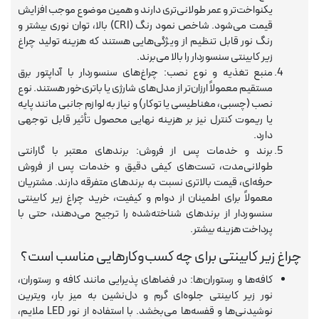
یکنواخت‌تر و عمر طولانی‌تری دارند و همین موضوع موجب افزایش
قیمت می‌شود. شاخص نمود رنگ (CRI) بالا، توان نوری بیشتر و
رنگ نور قابل تنظیم از ویژگی‌هایی هستند که هزینه تولید چراغ
زیر کابینتی سنسوردار را بالا می‌برند.
منبع تغذیه و نوع نصب: چراغ‌های سنسوردار با آداپتور برق
مستقیم معمولاً ارزان‌تر از مدل‌های شارژی یا باتری‌خور هستند. نوع
نصب (چسبی، مغناطیسی یا توکار) و نیاز به لوازم جانبی مانند پایه
یا ریموت کنترل نیز بر هزینه نهایی محصول تأثیر قابل توجهی
دارد.
برند و خدمات پس از فروش: برندهای معتبر با گارانتی
طولانی‌مدت، تست‌های کیفی دقیق و خدمات پس از فروش
حرفه‌ای، قیمت بالاتری نسبت به برندهای متفرقه دارند. مشتریان
معمولاً برای اطمینان از دوام و کیفیت، خرید چراغ زیر کابینتی
سنسوردار از برندهای شناخته‌شده را ترجیح می‌دهند، حتی با
پرداخت هزینه بیشتر.
چراغ زیر کابینتی برای چه کسب‌وکارهایی مناسب است؟
کافه‌ها و رستوران‌ها: در فضاهای پذیرایی مانند کافه و رستوران،
نور زیر کابینتی جلوه‌ای گرم و دل‌نشین به میز بار، ویترین
نوشیدنی‌ها و قفسه‌ها می‌بخشد. با استفاده از نور LED ملایم،