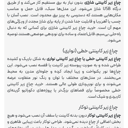
چراغ زیر کابینتی شارژی
بدون نیاز به برق مستقیم کار می‌کند و از طریق
درگاه USB شارژ می‌شود. این مدل‌ها سبک، قابل حمل و مناسب
مکان‌هایی هستند که دسترسی به پریز برق محدود است. نصب آسان با
چسب یا آهن‌ربا و قابلیت جدا شدن از پایه برای شارژ مجدد از ویژگی‌های
مهم آن است. خرید چراغ زیر کابینتی شارژی برای کسانی که به دنبال
راه‌حلی بی‌سیم، قابل‌اعتماد و ساده برای نوردهی موضعی هستند توصیه
می‌شود.
چراغ زیر کابینتی خطی (نواری)
چراغ زیر کابینتی خطی یا
چراغ زیر کابینتی
نواری
به شکل باریک و کشیده
طراحی شده و به صورت پیوسته زیر کابینت یا قفسه نصب می‌شود. این
چراغ‌ها نور یکنواخت و زیبا ایجاد کرده و جلوه‌ای مدرن به محیط
می‌بخشند. در مدل‌های مختلف با توان و رنگ نور متفاوت عرضه
می‌شوند و برای نورپردازی طولی عالی هستند. خرید چراغ زیر کابینتی
خطی مخصوصاً برای فضاهای بزرگ‌تر یا پروژه‌های دکوراتیو گزینه‌ای
کاربردی و شیک است.
چراغ زیر کابینتی توکار
چراغ زیر کابینتی توکار
درون بدنه کابینت یا سقف آن نصب می‌شود و هیچ
بخش اضافی از چراغ دیده نمی‌شود. طراحی توکار باعث زیبایی ظاهری و