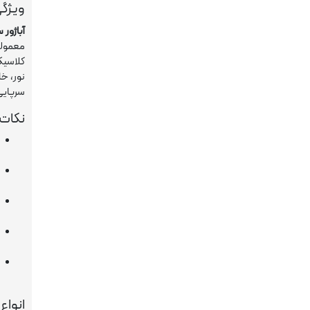
ویژگی
آباژور 
معمولا
کلاسیک
سرپایی
نکات 
انواع 