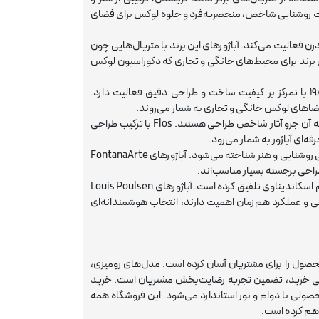
ستند که به دنبال قطعات روشنایی شاخص، منحصربه‌فرد و جلوه لوکس برای فضای
 با سبک ترکیبی کلاسیک و مدرن فعالیت می‌کند. آباژورهای این برند با متریال‌هایی چون
ن برند برای محیط‌های خانگی و تجاری که دکوراسیون لوکس
خرید آباژور لوکس برند Hudson Valley Lighting: برند آمریکایی که از دهه ۱۹۸۰ با تمرکز بر کیفیت ساخت و طراحی دقیق فعالیت دارد.
خرید آباژور لوکس برند Flos: برند ایتالیایی مشهور که مدل‌های مینیمال و پیشرفته آن جزو آثار شاخص طراحی هستند. Flos با ترکیب طراحی
ه‌ای آباژور به شمار می‌رود.
خرید آباژور لوکس برند FontanaArte: این برند ایتالیایی با میراث طولانی در طراحی روشنایی و هنر شناخته می‌شود. آباژورهای FontanaArte
راحی برجسته بسیار مناسب‌اند.
خرید آباژور لوکس برند Louis Poulsen: برند دانمارکی که روشنایی را با مینیمالیسم اسکاندیناوی تلفیق کرده است. آباژورهای Louis Poulsen
 و عملکرد هم‌زمان اهمیت دارند، انتخاب هوشمندانه‌ای
د محصول را برای مشتریان آسان کرده است. مدل‌های رومیزی،
انی خرید، تضمین تجربه رضایت‌بخش مشتریان است. خرید
 محصولی با دوام و نور استاندارد می‌شود. این فروشگاه همه
اهم کرده است.