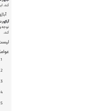
کند. ای
آباژ
آباژور 
توجه و 
کند.
لیست 
عوامل