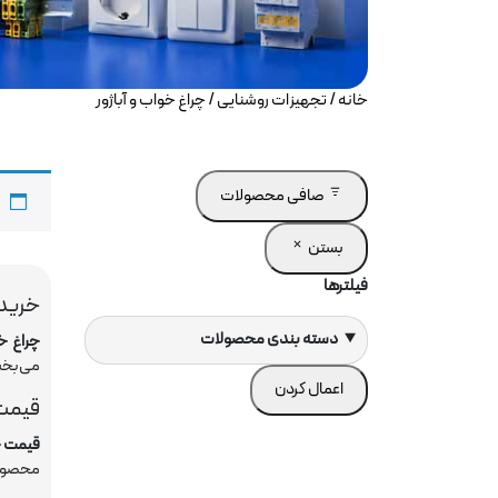
خانه
/
تجهیزات روشنایی
/ چراغ خواب و آباژور
صافی محصولات
بستن
فیلترها
خرید 
دسته بندی محصولات
چراغ خو
می‌بخ
اعمال کردن
قیمت 
قیمت چر
محصول م