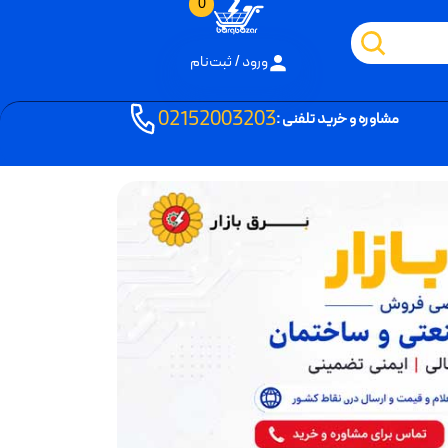
0
ورود / ثبت‌نام
02152003203
مشاوره و خرید تلفنی :