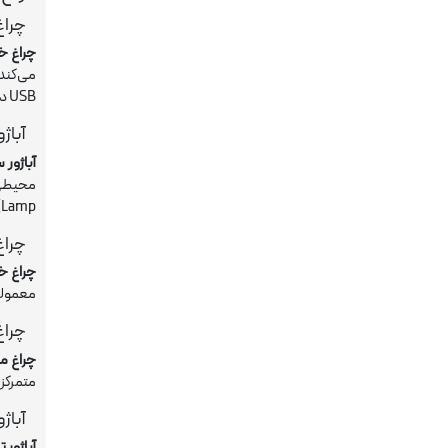
چراغ
چراغ خ
می‌کند
USB در مدل‌های جدید معمول است.
آباژ
آباژور 
Lamp) یا قابل تنظیم هستند.
چراغ
چراغ خ
معمولاً
چراغ
چراغ م
متمرکز 
آباژو
آباژور 