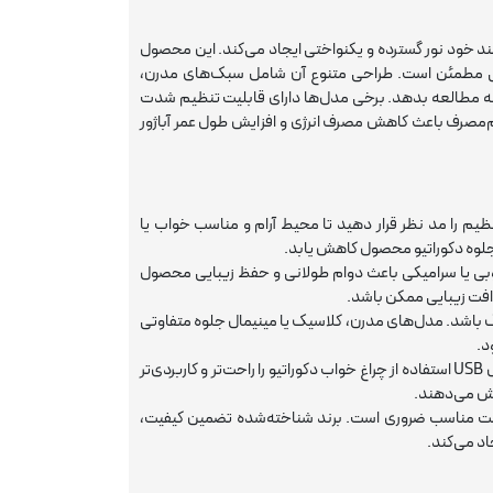
لند خود نور گسترده و یکنواختی ایجاد می‌کند. این محصول
ایی مطمئن است. طراحی متنوع آن شامل سبک‌های مدرن،
وشه مطالعه بدهد. برخی مدل‌ها دارای قابلیت تنظیم شدت
اموش و روشن شدن لمسی و تغییر زاویه روشنایی هستند. استفاده از لامپ LED کم‌مصرف باعث کاهش مصرف انرژی و افزایش طول عمر آباژور
ظیم را مد نظر قرار دهید تا محیط آرام و مناسب خواب یا
جلوه دکوراتیو محصول کاهش یابد.
وبی یا سرامیکی باعث دوام طولانی و حفظ زیبایی محصول
افت زیبایی ممکن باشد.
گ باشد. مدل‌های مدرن، کلاسیک یا مینیمال جلوه متفاوتی
د.
امکانات جانبی و فناوری: امکاناتی مانند لمسی بودن، تغییر رنگ نور، تایمر و اتصال USB استفاده از چراغ خواب دکوراتیو را راحت‌تر و کاربردی‌تر
ایش می‌دهند.
قیمت مناسب ضروری است. برند شناخته‌شده تضمین کیفیت،
د می‌کند.