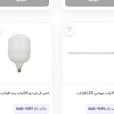
ناموجود
ناموجود
♡
لامپ ال ای دی 60 وات برند افراتاب
 کالا:
bsbi-1494
کد کالا:
bsbi-1487