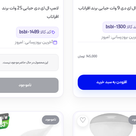
9 وات حبابی برند افراتاب
لامپ ال ای دی حبابی 25 وات برند
افراتاب
 کالا:
bsbi-1300
کد کالا:
bsbi-1489
رین بروزرسانی: امروز
آخرین بروزرسانی: امروز
145,000
تومان
این محصول در حال حاضر موجود نیست.
افزودن به سبد خرید
ناموجود
♡
ود
ناموجود