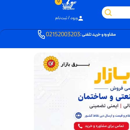
0
ورود / ثبت‌نام
02152003203
مشاوره و خرید تلفنی :