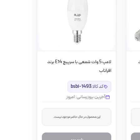
E1 برند
لامپ 5 وات شمعی با سرپیچ E14 برند
افراتاب
کد کالا:
bsbi-1493
آخرین بروزرسانی: امروز
این محصول در حال حاضر موجود نیست.