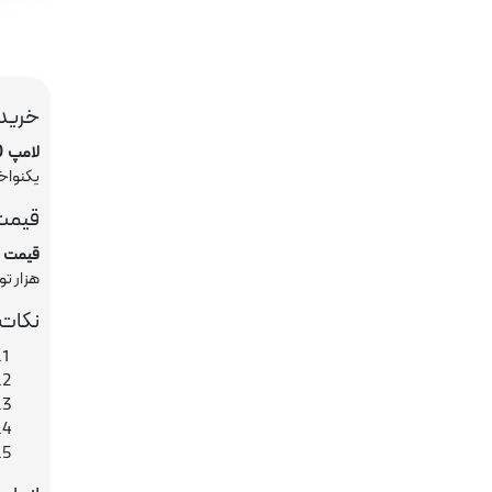
خرید ل
لامپ LED
یکنواخ
قیمت ل
قیمت لا
هزار ت
نکات 