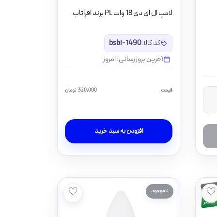
لامپ ال ای دی 18 وات PL برند افراتاب
کد کالا:
bsbi-1490
آخرین بروزرسانی: امروز
قیمت
320,000
تومان
افزودن به سبد خرید
♡
♡
ناموجود