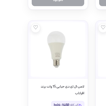
ناموجود
♡
♡
لامپ ال ای دی حبابی 15 وات برند
افراتاب
کد کالا:
bsbi-1488