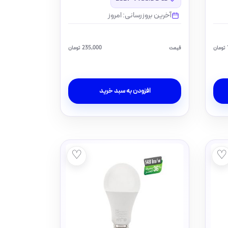
آخرین بروزرسانی: امروز
تومان
قیمت
235,000
تومان
افزودن به سبد خرید
♡
♡