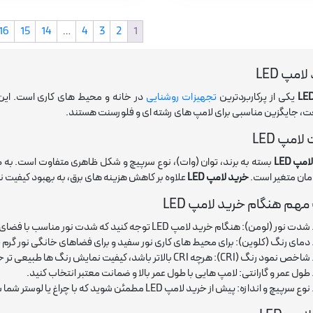
16
15
14
…
4
3
2
1
امپ LED
یکی از پرکاربردترین
تجهیزات روشنایی
در خانه و محیط های کاری است. این ل
ت، جایگزین مناسبی برای لامپ های رشته ای و فلورسنت هستند.
امپ LED
مپ LED
ومان متغیر است.
خرید لامپ LED
علاوه بر کاهش هزینه های برق، به بهبود کیفیت ن
مهم هنگام خرید لامپ LED
شدت نور (لومن): هنگام خرید لامپ LED توجه کنید که شدت نور مناسب با فضای مورد نظر را انتخاب کنید.
دمای رنگ (کلوین): برای محیط های کاری نور سفید و برای فضاهای خانگی نور گرم ی
شاخص نمود رنگ (CRI): هرچه CRI بالاتر باشد، کیفیت نمایش رنگ ها طبیعی تر خواهد بود.
طول عمر و گارانتی: لامپ هایی با طول عمر بالا و ضمانت معتبر انتخاب کنید.
نوع سرپیچ و اندازه: پیش از خرید لامپ LED مطمئن شوید که با چراغ یا لوستر شما سازگار است.