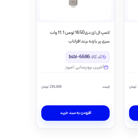
لامپ ال ای دی1650 لومن 11.1 وات
سری پر بازده برند افراتاب
کد کالا:
bsbi-6686
آخرین بروزرسانی: امروز
تومان
قیمت
235,000
تومان
افزودن به سبد خرید