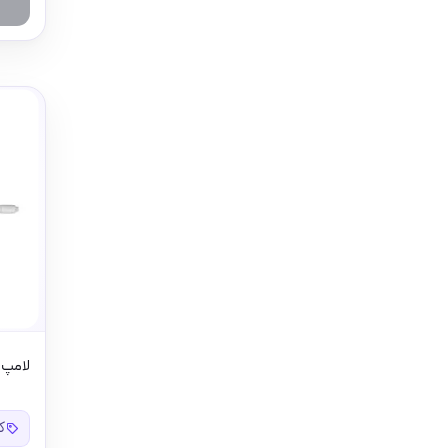
لامپ 9 وات مهتابی LED افراتاب
کد