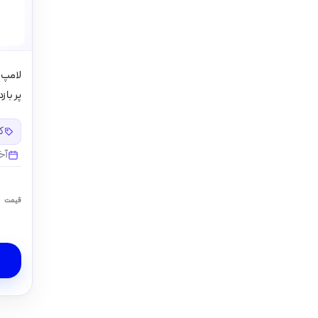
پر باز
کد
آخ
قیمت