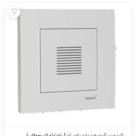
♡
کلید و پریز آسا سفید دلند پلاس /زنگ اخبار(مکانیزم+قاب)