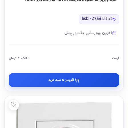
کد کالا:
bsbi-2733
آخرین بروزرسانی: یک روز پیش
قیمت
312,500
تومان
افزودن به سبد خرید
♡