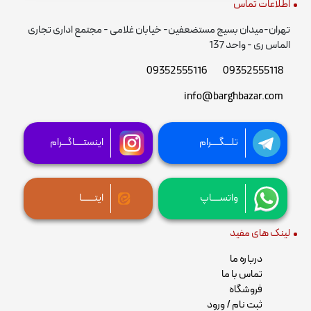
اطلاعات تماس
تهران-میدان بسیج مستضعفین- خیابان غلامی - مجتمع اداری تجاری
الماس ری - واحد 137
09352555116
09352555118
info@barghbazar.com
تلـــگــــرام
اینستــــاگـــرام
واتســــاپ
ایتــــــا
لینک های مفید
درباره ما
تماس با ما
فروشگاه
ثبت نام / ورود