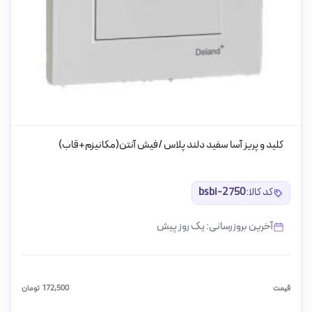
کلید و پریز آسا سفید دلند پلاس /فیش آنتن(مکانیزم+قاب)
کد کالا:
bsbi-2750
آخرین بروزرسانی: یک روز پیش
قیمت
172,500
تومان