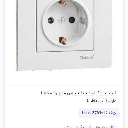
کلید و پریز آسا سفید دلند پلاس /پریز ارت محافظ
دار(مکانیزم+قاب)
کد کالا:
bsbi-2741
آخرین بروزرسانی: یک روز پیش