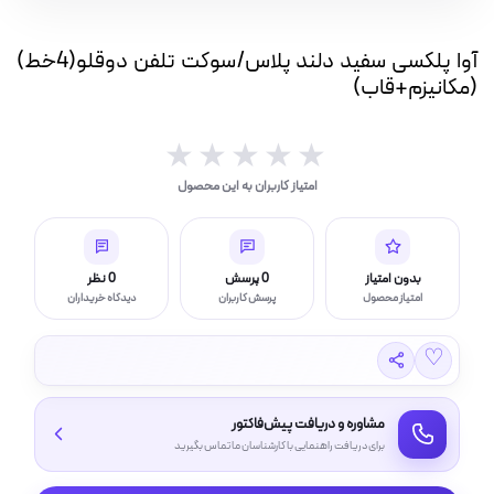
سوکت
بار(IP بالا)
تلفن
آوا پلکسی سفید دلند پلاس/سوکت تلفن دوقلو(4خط)
دوقلو(4خط)
چراغ قوه و چراغ اضطراری
(مکانیزم+قاب)
(مکانیزم+قاب)
عدد
★★★★★
★★★★★
امتیاز کاربران به این محصول
ر (خورشیدی)
بدون امتیاز
0 پرسش
0 نظر
امتیاز محصول
پرسش کاربران
دیدگاه خریداران
چراغ، مهتابی و هالوژن
♡
امپ ال ای دی LED
مشاوره و دریافت پیش‌فاکتور
برای دریافت راهنمایی با کارشناسان ما تماس بگیرید