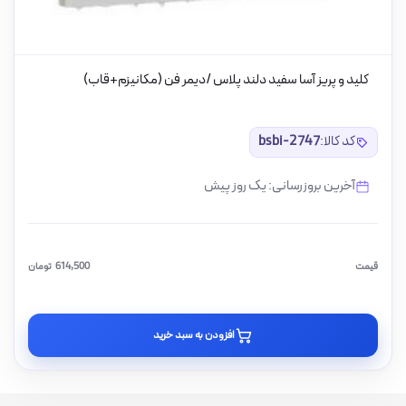
کلید و پریز آسا سفید دلند پلاس /دیمر فن (مکانیزم+قاب)
کد کالا:
bsbi-2747
آخرین بروزرسانی: یک روز پیش
قیمت
614,500
تومان
افزودن به سبد خرید