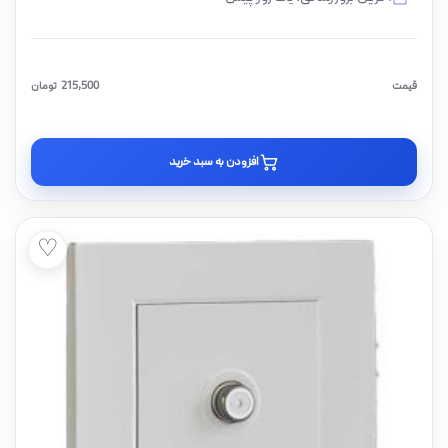
قیمت
215,500
تومان
افزودن به سبد خرید
♡