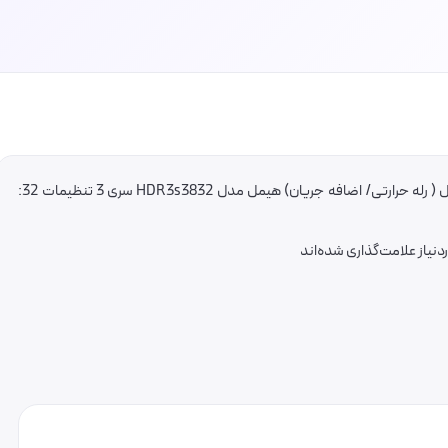
اولین کسی باشید که دیدگاهی می نویسد “بی متال ( رله حرارتی/ اضافه جریان) هیمل مدل HDR3s3832 سری 3 تنظیمات 32:
یاز علامت‌گذاری شده‌اند