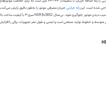
بی‌متال هیمل مدل HDR3s3832 سری ۳ یک رله حرارتی یا رله اضافه جریان با تنظیمات ۳۲–۲۳ آمپر است که برای حفاظت موتوره
طراحی شده است. این
رله حرارتی
جریان مصرفی موتور را به‌طور دقیق پایش می‌کند و
هنگام عبور جریان از حد مجاز، مدار را قطع می‌کند تا از آسیب دیدن موتور جلوگیری شود. بی‌متال HDR3s3832 سری ۳ با کیفیت ساخت
تی متوسط و خطوط تولید صنعتی است و ایمنی و طول عمر تجهیزات برقی را افزایش