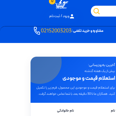
0
ورود / ثبت‌نام
02152003203
مشاوره و خرید تلفنی :
آخرین به‌روزرسانی:
بیش از یک هفته گذشته
استعلام قیمت و موجودی
برای استعلام قیمت و موجودی این محصول، فرم زیر را تکمیل
کنید. همکاران ما تا 30 دقیقه بعد با شما تماس خواهند گرفت.
نام
نام خانوادگی