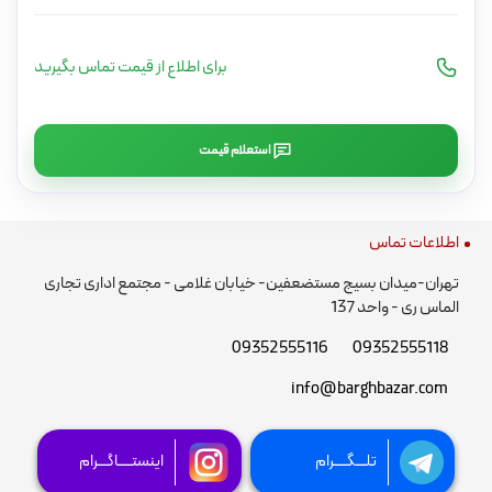
برای اطلاع از قیمت تماس بگیرید
استعلام قیمت
اطلاعات تماس
تهران-میدان بسیج مستضعفین- خیابان غلامی - مجتمع اداری تجاری
الماس ری - واحد 137
09352555116
09352555118
info@barghbazar.com
تلـــگــــرام
اینستــــاگـــرام