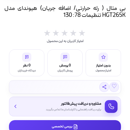
ه
بی متال ( رله حرارتی/ اضافه جریان) هیوندای مدل
ت
HGT265K تنظیمات 78: 130
لامپ فیلامنتی
★★★★★
★★★★★
امتیاز کاربران به این محصول
اسی و فیلم برداری
بدون امتیاز
0 پرسش
0 نظر
امتیاز محصول
پرسش کاربران
دیدگاه خریداران
♡
مشاوره و دریافت پیش‌فاکتور
برای دریافت راهنمایی با کارشناسان ما تماس بگیرید
بررسی تخصصی