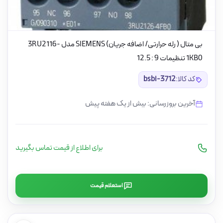
بی متال ( رله حرارتی/ اضافه جریان) SIEMENS مدل 3RU2116-
1KB0 تنظیمات 9 : 12.5
کد کالا:
bsbi-3712
آخرین بروزرسانی: بیش از یک هفته پیش
برای اطلاع از قیمت تماس بگیرید
استعلام قیمت