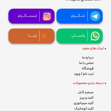
تلـــگــــرام
اینستــــاگـــرام
واتســــاپ
ایتــــــا
لینک های مفید
درباره ما
تماس با ما
فروشگاه
ثبت نام / ورود
دسته بندی محصولات
سیم و کابل
کلید و پریز
کلید مینیاتوری
کلید اتوماتیک