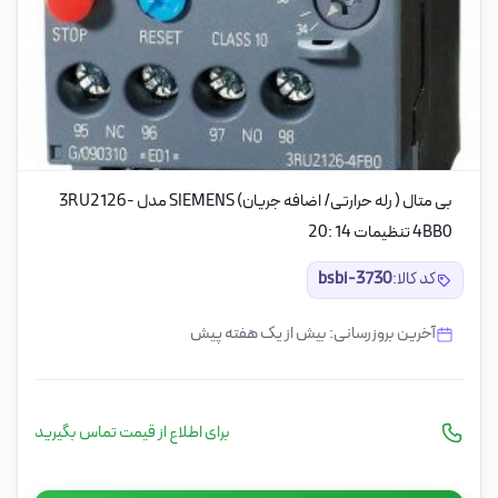
بی متال ( رله حرارتی/ اضافه جریان) SIEMENS مدل 3RU2126-
4BB0 تنظیمات 14 :20
کد کالا:
bsbi-3730
آخرین بروزرسانی: بیش از یک هفته پیش
برای اطلاع از قیمت تماس بگیرید