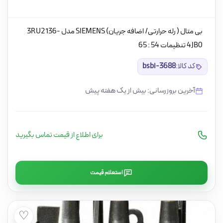
بی متال ( رله حرارتی/ اضافه جریان) SIEMENS مدل 3RU2136-
4JB0 تنظیمات 54 : 65
کد کالا:
bsbi-3688
آخرین بروزرسانی: بیش از یک هفته پیش
برای اطلاع از قیمت تماس بگیرید
استعلام قیمت
♡