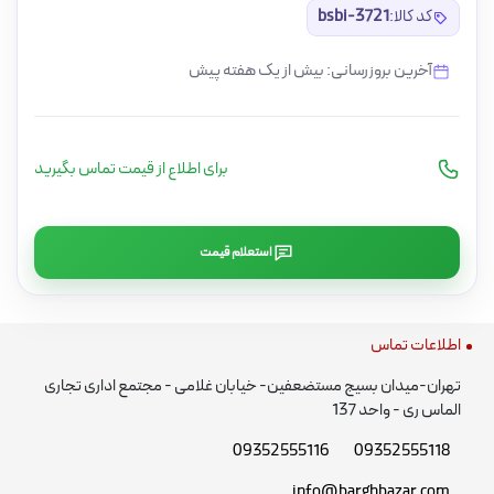
کد کالا:
bsbi-3721
آخرین بروزرسانی: بیش از یک هفته پیش
برای اطلاع از قیمت تماس بگیرید
استعلام قیمت
اطلاعات تماس
تهران-میدان بسیج مستضعفین- خیابان غلامی - مجتمع اداری تجاری
الماس ری - واحد 137
09352555116
09352555118
info@barghbazar.com