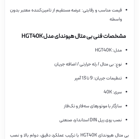
قیمت مناسب و رقابتی: عرضه مستقیم از تامین‌کننده معتبر بدون
واسطه
مشخصات فنی بی متال هیوندای مدل HGT40K
مدل: HGT40K
نوع: بی متال / رله حرارتی / اضافه جریان
تنظیمات جریان: 9 تا 13 آمپر
سری: 40K
سازگار با موتورهای سه‌فاز و تک‌فاز
نصب روی ریل DIN استاندارد صنعتی
بی متال هیوندای HGT40K با ترکیب عملکرد دقیق، دوام بالا و نصب