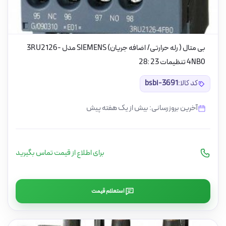
بی متال ( رله حرارتی/ اضافه جریان) SIEMENS مدل 3RU2126-
4NB0 تنظیمات 23 :28
کد کالا:
bsbi-3691
آخرین بروزرسانی: بیش از یک هفته پیش
برای اطلاع از قیمت تماس بگیرید
استعلام قیمت