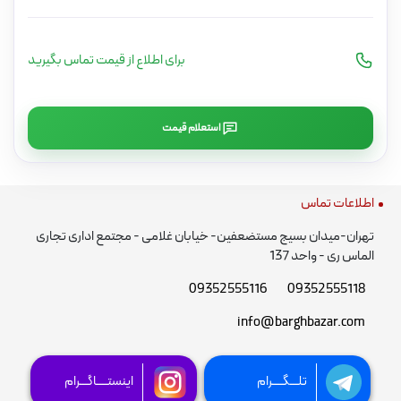
برای اطلاع از قیمت تماس بگیرید
استعلام قیمت
اطلاعات تماس
تهران-میدان بسیج مستضعفین- خیابان غلامی - مجتمع اداری تجاری
الماس ری - واحد 137
09352555116
09352555118
info@barghbazar.com
تلـــگــــرام
اینستــــاگـــرام