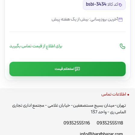
کد کالا:
bsbi-3434
آخرین بروزرسانی: بیش از یک هفته پیش
برای اطلاع از قیمت تماس بگیرید
استعلام قیمت
اطلاعات تماس
تهران-میدان بسیج مستضعفین- خیابان غلامی - مجتمع اداری تجاری
الماس ری - واحد 137
09352555116
09352555118
info@barghbazar.com