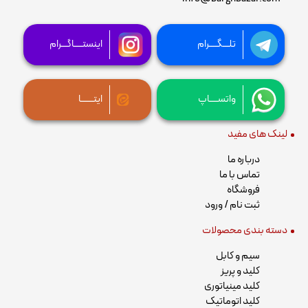
تلـــگــــرام
اینستــــاگـــرام
واتســــاپ
ایتــــــا
لینک های مفید
درباره ما
تماس با ما
فروشگاه
ثبت نام / ورود
دسته بندی محصولات
سیم و کابل
کلید و پریز
کلید مینیاتوری
کلید اتوماتیک