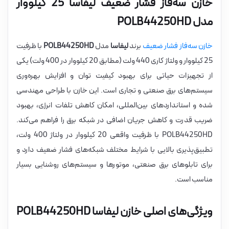
خازن سه‌فاز فشار ضعیف لیفاسا 25 کیلووار
مدل POLB44250HD
خازن سه‌فاز فشار ضعیف
برند
لیفاسا
مدل
POLB44250HD
با ظرفیت
25 کیلووار و ولتاژ کاری 440 ولت (مطابق 20 کیلووار در 400 ولت) یکی
از تجهیزات حیاتی برای بهبود کیفیت توان و افزایش بهره‌وری
سیستم‌های برق صنعتی و تجاری است. این خازن با طراحی مهندسی
شده و استانداردهای بین‌المللی، امکان کاهش تلفات انرژی، بهبود
ضریب قدرت و کاهش جریان اضافی در شبکه برق را فراهم می‌کند.
POLB44250HD با ظرفیت واقعی 20 کیلووار در ولتاژ 400 ولت،
تطبیق‌پذیری بالایی با شرایط مختلف شبکه‌های فشار ضعیف دارد و
برای تابلوهای برق صنعتی، موتورها و سیستم‌های روشنایی بسیار
مناسب است.
ویژگی‌های اصلی خازن لیفاسا POLB44250HD