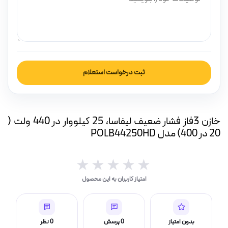
ه
ت
لامپ فیلامنتی
ثبت درخواست استعلام
اسی و فیلم برداری
خازن 3فاز فشار ضعیف لیفاسا، 25 کیلووار در 440 ولت (
20 در 400) مدل POLB44250HD
★★★★★
★★★★★
امتیاز کاربران به این محصول
بدون امتیاز
0 پرسش
0 نظر