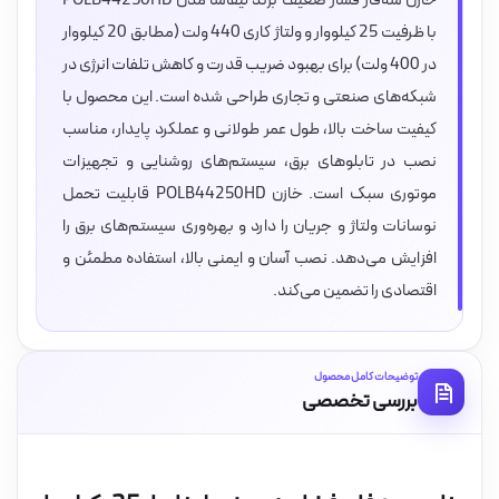
خازن سه‌فاز فشار ضعیف برند لیفاسا مدل POLB44250HD
با ظرفیت 25 کیلووار و ولتاژ کاری 440 ولت (مطابق 20 کیلووار
در 400 ولت) برای بهبود ضریب قدرت و کاهش تلفات انرژی در
شبکه‌های صنعتی و تجاری طراحی شده است. این محصول با
کیفیت ساخت بالا، طول عمر طولانی و عملکرد پایدار، مناسب
نصب در تابلوهای برق، سیستم‌های روشنایی و تجهیزات
موتوری سبک است. خازن POLB44250HD قابلیت تحمل
نوسانات ولتاژ و جریان را دارد و بهره‌وری سیستم‌های برق را
افزایش می‌دهد. نصب آسان و ایمنی بالا، استفاده مطمئن و
اقتصادی را تضمین می‌کند.
توضیحات کامل محصول
بررسی تخصصی