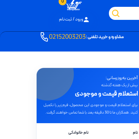
0
ورود / ثبت‌نام
02152003203
مشاوره و خرید تلفنی :
آخرین به‌روزرسانی:
بیش از یک هفته گذشته
استعلام قیمت و موجودی
برای استعلام قیمت و موجودی این محصول، فرم زیر را تکمیل
کنید. همکاران ما تا 30 دقیقه بعد با شما تماس خواهند گرفت.
نام
نام خانوادگی