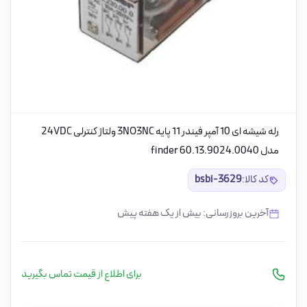
رله شیشه ای 10 آمپر فیندر 11 پایه 3NO3NC ولتاژ کنترلی 24VDC
مدل finder 60.13.9024.0040
کد کالا:
bsbi-3629
آخرین بروزرسانی: بیش از یک هفته پیش
برای اطلاع از قیمت تماس بگیرید