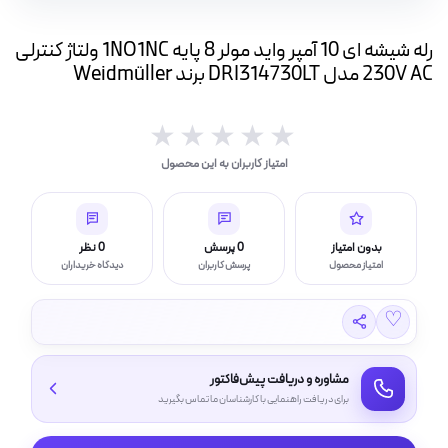
ه
ت
رله شیشه ای 10 آمپر واید مولر 8 پایه 1NO1NC ولتاژ کنترلی
230V AC مدل DRI314730LT برند Weidmüller
لامپ فیلامنتی
★★★★★
★★★★★
امتیاز کاربران به این محصول
اسی و فیلم برداری
بدون امتیاز
0 پرسش
0 نظر
امتیاز محصول
پرسش کاربران
دیدگاه خریداران
♡
مشاوره و دریافت پیش‌فاکتور
برای دریافت راهنمایی با کارشناسان ما تماس بگیرید