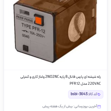
رله شیشه ای پارس فانال 8 پایه 2NO2NC ولتاژ کاری و کنترلی
220VAC مدل PFR12
کد کالا:
bsbi-3643
آخرین بروزرسانی: بیش از یک هفته پیش