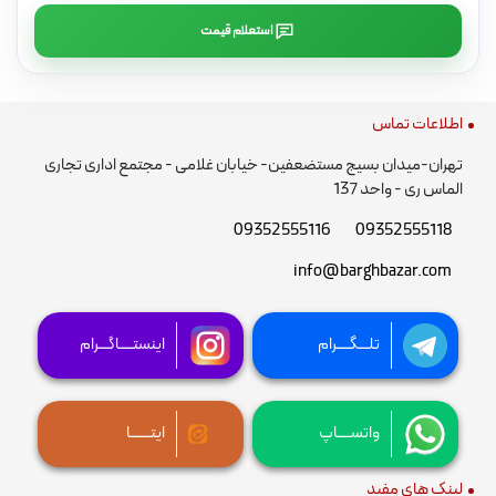
استعلام قیمت
اطلاعات تماس
تهران-میدان بسیج مستضعفین- خیابان غلامی - مجتمع اداری تجاری
الماس ری - واحد 137
09352555116
09352555118
info@barghbazar.com
تلـــگــــرام
اینستــــاگـــرام
واتســــاپ
ایتــــــا
لینک های مفید