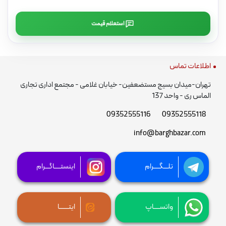
استعلام قیمت
اطلاعات تماس
تهران-میدان بسیج مستضعفین- خیابان غلامی - مجتمع اداری تجاری
الماس ری - واحد 137
09352555116
09352555118
info@barghbazar.com
تلـــگــــرام
اینستــــاگـــرام
واتســــاپ
ایتــــــا