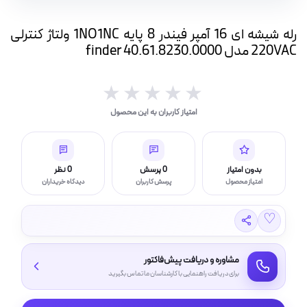
ه
ت
رله شیشه ای 16 آمپر فیندر 8 پایه 1NO1NC ولتاژ کنترلی
220VAC مدل 0000.finder 40.61.8230
لامپ فیلامنتی
★★★★★
★★★★★
امتیاز کاربران به این محصول
اسی و فیلم برداری
بدون امتیاز
0 پرسش
0 نظر
امتیاز محصول
پرسش کاربران
دیدگاه خریداران
♡
مشاوره و دریافت پیش‌فاکتور
برای دریافت راهنمایی با کارشناسان ما تماس بگیرید