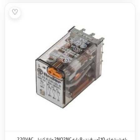
♡
رله شیشه ای 10 آمپر فیندر 8 پایه 2NO2NC ولتاژ کنترلی 220VAC