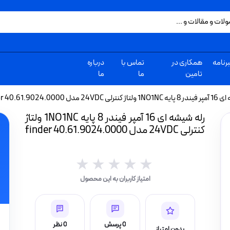
رنامه
همکاری در
تماس با
درباره
تامین
ما
ما
ل 0000.finder 40.61.9024
رله شیشه ای 16 آمپر فیندر 8 پایه 1NO1NC ولتاژ
کنترلی 24VDC مدل 0000.finder 40.61.9024
★★★★★
★★★★★
امتیاز کاربران به این محصول
0 پرسش
0 نظر
بدون امتیاز