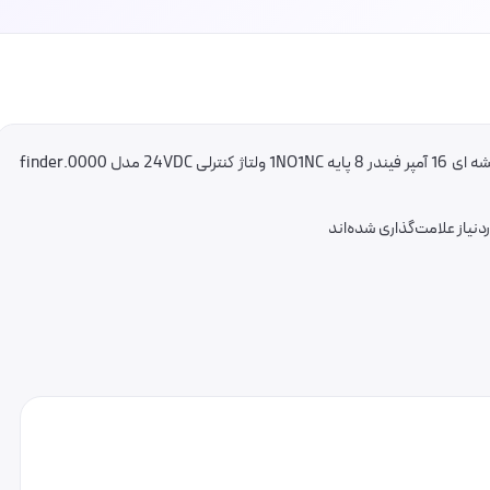
اولین کسی باشید که دیدگاهی می نویسد “رله شیشه ای 16 آمپر فیندر 8 پایه 1NO1NC ولتاژ کنترلی 24VDC مدل 0000.finder
یاز علامت‌گذاری شده‌اند