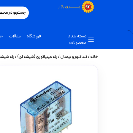
دسته بندی
فروشگاه
مقالات
خب
محصولات
خانه
/
کنتاکتور و بیمتال
/
رله مینیاتوری (شیشه ای)
/ رله شیشه ای 16 آمپر فیندر 8 پایه 1NO1NC ولتاژ کنترلی 24VDC مد