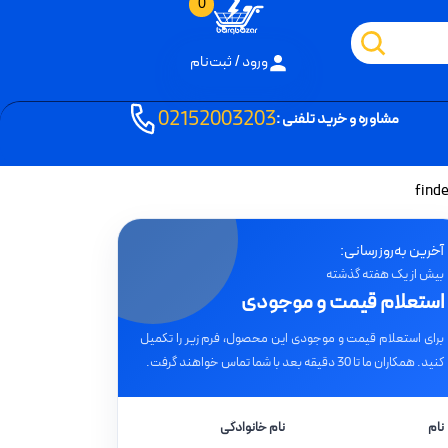
0
ورود / ثبت‌نام
02152003203
مشاوره و خرید تلفنی :
آخرین به‌روزرسانی:
بیش از یک هفته گذشته
استعلام قیمت و موجودی
برای استعلام قیمت و موجودی این محصول، فرم زیر را تکمیل
کنید. همکاران ما تا 30 دقیقه بعد با شما تماس خواهند گرفت.
نام
نام خانوادگی