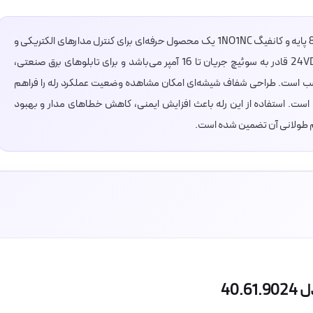
رله شیشه‌ای 16 آمپر Finder مدل 40.61.9024 با 8 پایه و کانفیگ 1NO1NC یک محصول حرفه‌ای برای کنترل مدارهای الکتریکی و
اتوماسیون صنعتی است. این رله با ولتاژ کنترلی 24VDC قادر به سوئیچ جریان تا 16 آمپر می‌باشد و برای تابلوهای برق صنعتی،
سب است. طراحی شفاف شیشه‌ای امکان مشاهده وضعیت عملکرد رله را فراهم
است. استفاده از این رله باعث افزایش ایمنی، کاهش خطاهای مدار و بهبود
م طولانی آن تضمین شده است.