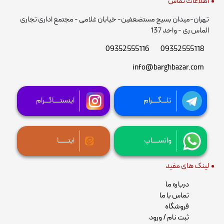
اطلاعات تماس
تهران-میدان بسیج مستضعفین- خیابان غلامی - مجتمع اداری تجاری
الماس ری - واحد 137
09352555116
09352555118
info@barghbazar.com
تلـــگــــرام
اینستــــاگـــرام
واتســــاپ
ایتــــــا
لینک های مفید
درباره ما
تماس با ما
فروشگاه
ثبت نام / ورود