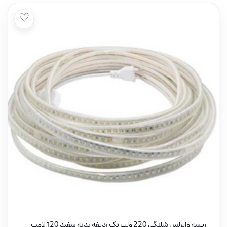
♡
ریسه وایرلس شلنگی 220 ولت تک ردیفه بدنه سفید 120 لامپ