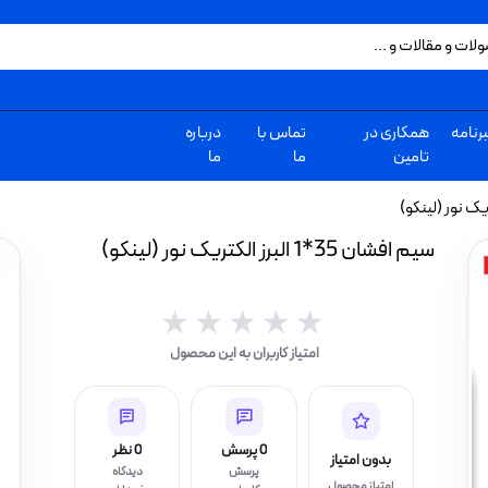
رنامه
همکاری در
تماس با
درباره
تامین
ما
ما
سیم افشان 35*1 البرز الکتریک نور (لینکو)
★★★★★
★★★★★
امتیاز کاربران به این محصول
0 پرسش
0 نظر
بدون امتیاز
پرسش
دیدگاه
امتیاز محصول