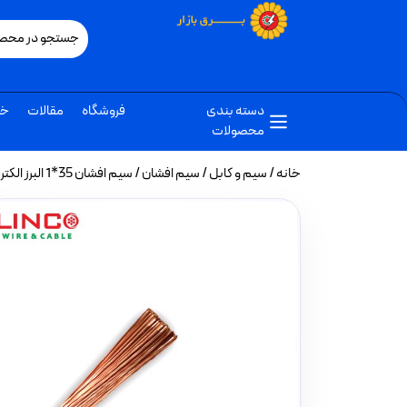
دسته بندی
فروشگاه
مقالات
خب
محصولات
خانه
/
سیم و کابل
/
سیم افشان
/ سیم افشان 35*1 البرز الکتریک نور (لینکو)