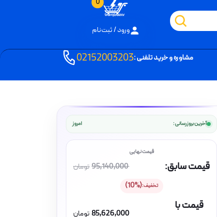
0
ورود / ثبت‌نام
02152003203
مشاوره و خرید تلفنی :
آخرین بروزرسانی :
امروز
قیمت سابق:
95,140,000
تومان
(10%)
تخفیف:
قیمت با
85,626,000
تومان