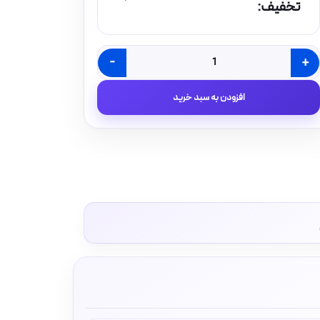
تخفیف:
-
+
سیم
افشان
افزودن به سبد خرید
35*1
البرز
الکتریک
نور
(لینکو)
عدد