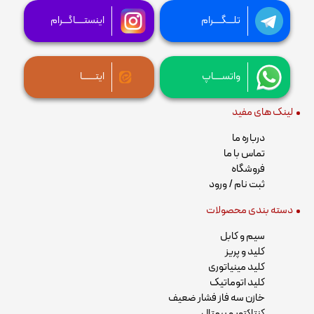
تلـــگــــرام
اینستــــاگـــرام
واتســــاپ
ایتــــــا
لینک های مفید
درباره ما
تماس با ما
فروشگاه
ثبت نام / ورود
دسته بندی محصولات
سیم و کابل
کلید و پریز
کلید مینیاتوری
کلید اتوماتیک
خازن سه فاز فشار ضعیف
کنتاکتور و بیمتال