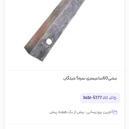
نبشی60سانتیمتری نمره5 شیلگان
کد کالا:
bsbi-5177
آخرین بروزرسانی: بیش از یک هفته پیش