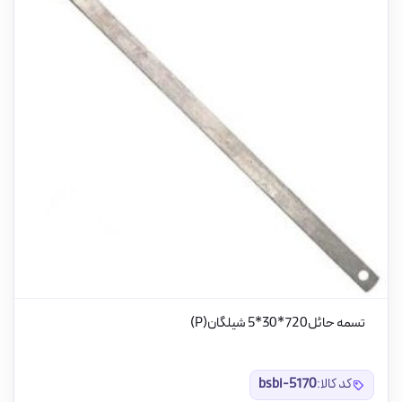
تسمه حائل720*30*5 شیلگان(P)
کد کالا:
bsbi-5170