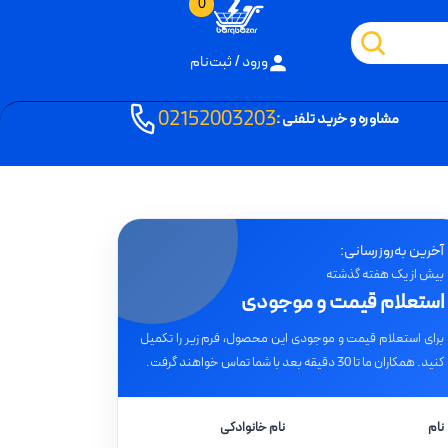
0
ورود / ثبت‌نام
02152003203
مشاوره و خرید تلفنی :
آخرین به‌روزرسانی:
بیش از یک هفته گذشته
استعلام قیمت و موجودی
برای استعلام قیمت و موجودی این محصول، فرم زیر را تکمیل
کنید. همکاران ما تا 30 دقیقه بعد با شما تماس خواهند گرفت.
نام
نام خانوادگی